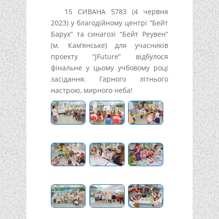
15 СИВАНА 5783 (4 червня
2023) у благодійному центрі “Бейт
Барух” та синагозі “Бейт Реувен”
(м. Кам’янське) для учасників
проекту “JFuture” відбулося
фінальне у цьому учбовому році
засідання. Гарного літнього
настрою, мирного неба!