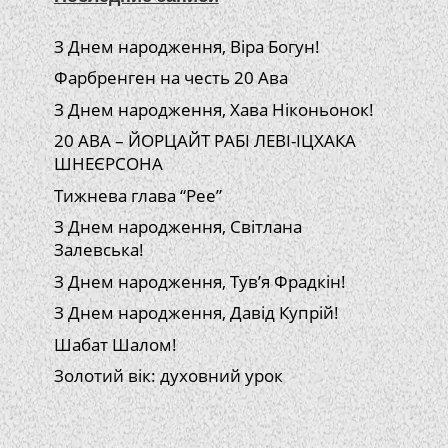
З Днем народження, Віра Богун!
Фарбренген на честь 20 Ава
З Днем народження, Хава Ніконьонок!
20 АВА – ЙОРЦАЙТ РАБІ ЛЕВІ-ІЦХАКА
ШНЕЄРСОНА
Тижнева глава “Рее”
З Днем народження, Світлана
Залевська!
З Днем народження, Тув’я Фрадкін!
З Днем народження, Давід Купрій!
Шабат Шалом!
Золотий вік: духовний урок