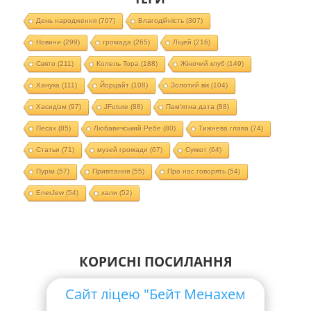
День народження
(707)
Благодійність
(307)
Новини
(299)
громада
(265)
Ліцей
(216)
Свято
(211)
Колель Тора
(188)
Жіночий клуб
(149)
Ханука
(111)
Йорцайт
(108)
Золотий вік
(104)
Хасидізм
(97)
JFuture
(88)
Пам'ятна дата
(88)
Песах
(85)
Любавичський Ребе
(80)
Тижнева глава
(74)
Статьи
(71)
музей громади
(67)
Суккот
(64)
Пурім
(57)
Привітання
(55)
Про нас говорять
(54)
EnerJew
(54)
хали
(52)
КОРИСНІ ПОСИЛАННЯ
Сайт ліцею "Бейт Менахем