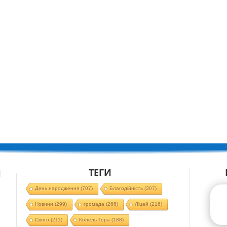
ТЕГИ
Й
День народження
(707)
Благодійність
(307)
Новини
(299)
громада
(266)
Ліцей
(216)
Свято
(211)
Колель Тора
(188)