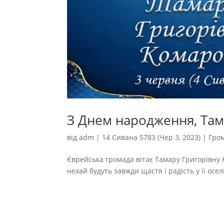
З Днем народження, Там
від
adm
|
14 Сивана 5783 (Чер 3, 2023)
|
Гро
Єврейська громада вітає Тамару Григорівну К
нехай будуть завжди щастя і радість у її оселі.