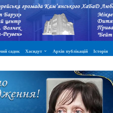
чий садок
Хасидут
Архів публікацій
Історія