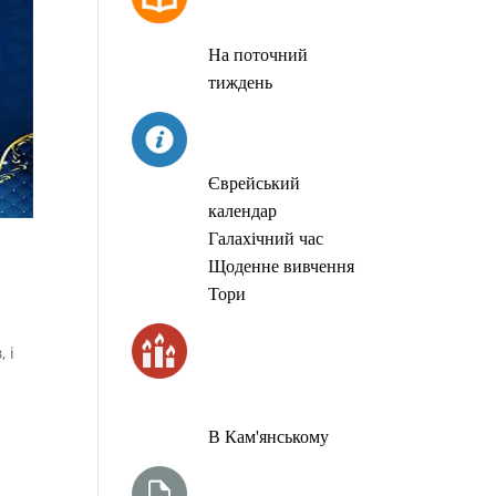
МОЛИТОВ
На поточний
тиждень
СЬОГОДНІ
Єврейський
календар
Галахічний час
Щоденне вивчення
Тори
ЧАС
 і
ЗАПАЛЮВАННЯ
СВІЧОК
В Кам'янському
ТИЖНЕВА