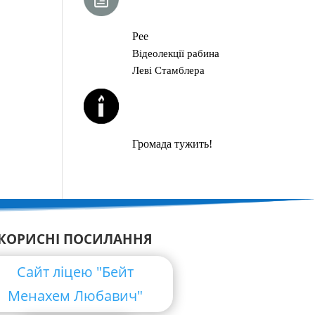
ГЛАВА ТОРИ
Рее
Відеолекції рабина
Леві Стамблера
ЙОРЦАЙТИ У
СЕРПНІ
Громада тужить!
КОРИСНІ ПОСИЛАННЯ
Сайт ліцею "Бейт
Менахем Любавич"