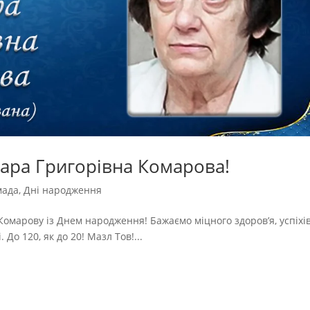
ара Григорівна Комарова!
мада
,
Дні народження
омарову із Днем народження! Бажаємо міцного здоров’я, успіхів,
 До 120, як до 20! Мазл Тов!...