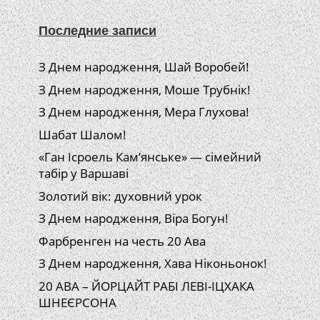
Последние записи
З Днем народження, Шай Воробей!
З Днем народження, Моше Трубнік!
З Днем народження, Мера Глухова!
Шабат Шалом!
«Ган Ісроель Кам’янське» — сімейний
табір у Варшаві
Золотий вік: духовний урок
З Днем народження, Віра Богун!
Фарбренген на честь 20 Ава
З Днем народження, Хава Ніконьонок!
20 АВА – ЙОРЦАЙТ РАБІ ЛЕВІ-ІЦХАКА
ШНЕЄРСОНА