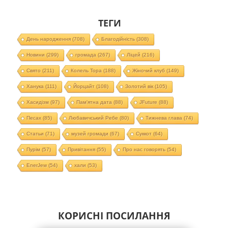
ТЕГИ
День народження
(708)
Благодійність
(308)
Новини
(299)
громада
(267)
Ліцей
(216)
Свято
(211)
Колель Тора
(188)
Жіночий клуб
(149)
Ханука
(111)
Йорцайт
(108)
Золотий вік
(105)
Хасидізм
(97)
Пам'ятна дата
(88)
JFuture
(88)
Песах
(85)
Любавичський Ребе
(80)
Тижнева глава
(74)
Статьи
(71)
музей громади
(67)
Суккот
(64)
Пурім
(57)
Привітання
(55)
Про нас говорять
(54)
EnerJew
(54)
хали
(53)
КОРИСНІ ПОСИЛАННЯ