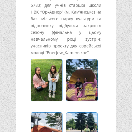
5783) для учнів старшої школи
НВК “Ор-Авнер” (м. Кам’янське) на
базі міського парку культури та
відпочинку відбулося закриття
сезону (фінальна у цьому
навчальному році зустріч)
учасників проекту для єврейської
молоді “EnerJew_Kamenskoe”.