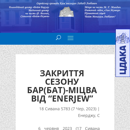
ЗАКРИТТЯ
СЕЗОНУ
БАР(БАТ)-МІЦВА
ВІД “ENERJEW”
18 Сивана 5783 (7 Чер, 2023)
|
Енерджу
,
С
6 червня 2023 (17 Сивана