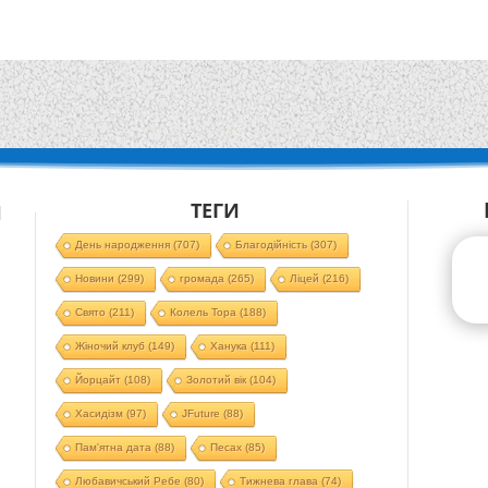
ТЕГИ
Й
День народження
(707)
Благодійність
(307)
Новини
(299)
громада
(265)
Ліцей
(216)
Свято
(211)
Колель Тора
(188)
Жіночий клуб
(149)
Ханука
(111)
Йорцайт
(108)
Золотий вік
(104)
Хасидізм
(97)
JFuture
(88)
Пам'ятна дата
(88)
Песах
(85)
Любавичський Ребе
(80)
Тижнева глава
(74)