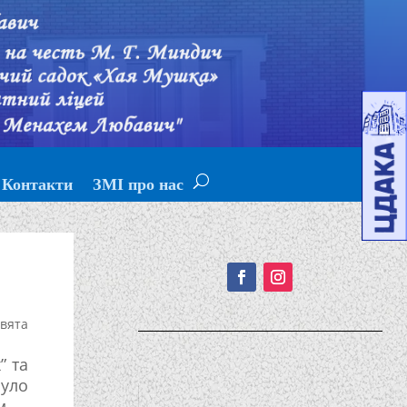
Контакти
ЗМІ про нас
Подписывайтесь!
вята
” та
було
м –