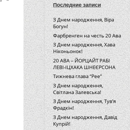
Последние записи
З Днем народження, Віра
Богун!
Фарбренген на честь 20 Ава
З Днем народження, Хава
Ніконьонок!
20 АВА – ЙОРЦАЙТ РАБІ
ЛЕВІ-ІЦХАКА ШНЕЄРСОНА
Тижнева глава “Рее”
З Днем народження,
Світлана Залевська!
З Днем народження, Тув’я
Фрадкін!
З Днем народження, Давід
Купрій!