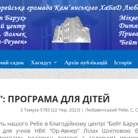
чий садок
Хасидут
Архів публікацій
Історія
”: ПРОГРАМА ДЛЯ ДІТЕЙ
3 Тамуза 5783 (22 Чер, 2023)
|
Любавичський Ребе
,
С
,
С
сть нашого Ребе в благодійному центрі “Бейт Барух
е) для учнів НВК “Ор-Авнер” Лілах Шніповою 
програму, розігриш лотереї з головним призо