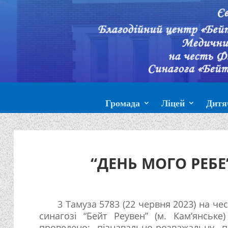
Громада
Ліцей
Дитя
“ДЕНЬ МОГО РЕБЕ
3 Тамуза 5783 (22 червня 2023) на че
синагозі “Бейт Реувен” (м. Кам’янськ
проведено: пізнавально-розважальну 