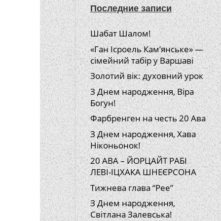
Последние записи
Шабат Шалом!
«Ган Ісроель Кам’янське» —
сімейний табір у Варшаві
Золотий вік: духовний урок
З Днем народження, Віра
Богун!
Фарбренген на честь 20 Ава
З Днем народження, Хава
Ніконьонок!
20 АВА – ЙОРЦАЙТ РАБІ
ЛЕВІ-ІЦХАКА ШНЕЄРСОНА
Тижнева глава “Рее”
З Днем народження,
Світлана Залевська!