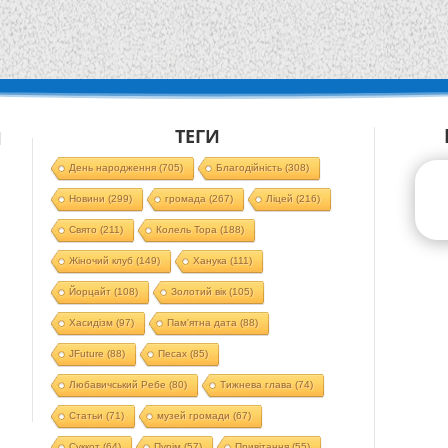
ТЕГИ
Й
День народження
(705)
Благодійність
(308)
Новини
(299)
громада
(267)
Ліцей
(216)
Свято
(211)
Колель Тора
(188)
Жіночий клуб
(149)
Ханука
(111)
Йорцайт
(108)
Золотий вік
(105)
Хасидізм
(97)
Пам'ятна дата
(88)
JFuture
(88)
Песах
(85)
Любавичський Ребе
(80)
Тижнева глава
(74)
Статьи
(71)
музей громади
(67)
Суккот
(64)
Пурім
(57)
Привітання
(55)