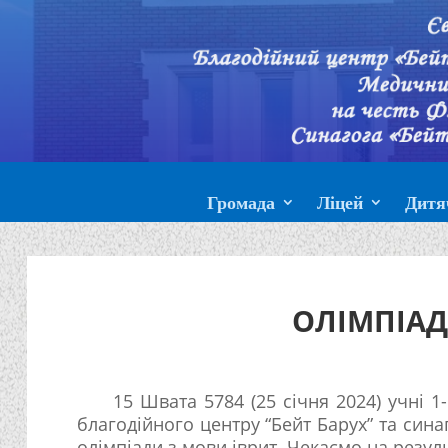
Громада
Ліцей
Дитя
ОЛІМПІАД
15 Швата 5784 (25 січня 2024) учні 
благодійного центру “Бейт Барух” та синаг
олімпіади з мови іврит. Чекаємо на резул