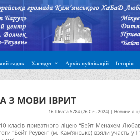
чий садок
Хасидут
Архів публікацій
Історія
А З МОВИ ІВРИТ
16 Швата 5784 (26 Січ, 2024)
|
Новини ліц
1-10 класів приватного ліцею “Бейт Менахем Люба
оги “Бейт Реувен” (м. Кам’янське) взяли участь у I 
ьтати!