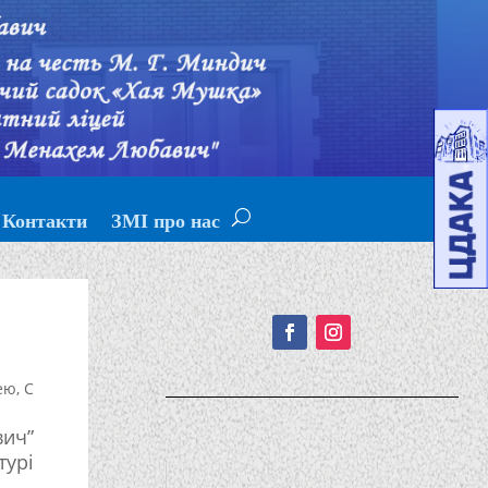
Контакти
ЗМІ про нас
Подписывайтесь!
ею
,
С
вич”
турі