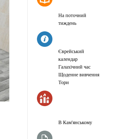
МОЛИТОВ
На поточний
тиждень
СЬОГОДНІ
Єврейський
календар
Галахічний час
Щоденне вивчення
Тори
ЧАС
ЗАПАЛЮВАННЯ
СВІЧОК
В Кам'янському
ТИЖНЕВА