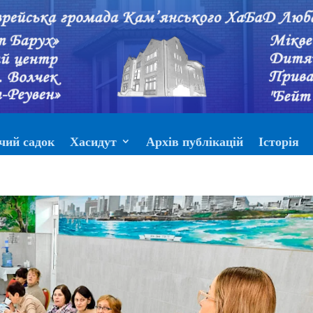
чий садок
Хасидут
Архів публікацій
Історія