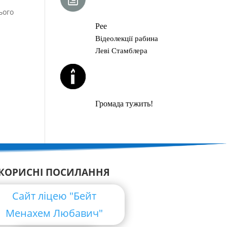
ГЛАВА ТОРИ
ього
Рее
Відеолекції рабина
Леві Стамблера
ЙОРЦАЙТИ У
СЕРПНІ
Громада тужить!
КОРИСНІ ПОСИЛАННЯ
Сайт ліцею "Бейт
Менахем Любавич"