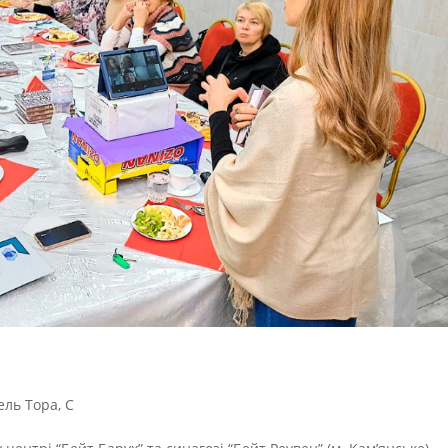
ель Тора
,
С