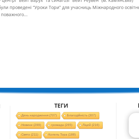
 центрі “Бейт Барух” та синагозі “Бейт Реувен” (м. Кам’янське)
ули проведені “Уроки Тори” для учасниць Міжнародного освітн
 поважного...
ТЕГИ
Й
День народження
(707)
Благодійність
(307)
Новини
(299)
громада
(265)
Ліцей
(216)
Свято
(211)
Колель Тора
(188)