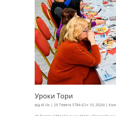
Уроки Тори
від
Al Uv
|
29 Тевета 5784 (Січ 10, 2024)
|
Кол