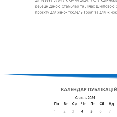
29 Тевета 5784 (10 січня 2024) у благодійному
ребецн Діною Стамблер та Лілах Шніповою б
проєкту для жінок “Колель Тора” та для жінок
КАЛЕНДАР
ПУБЛІКАЦІ
Січень 2024
Пн
Вт
Ср
Чт
Пт
Сб
Нд
1
2
3
4
5
6
7