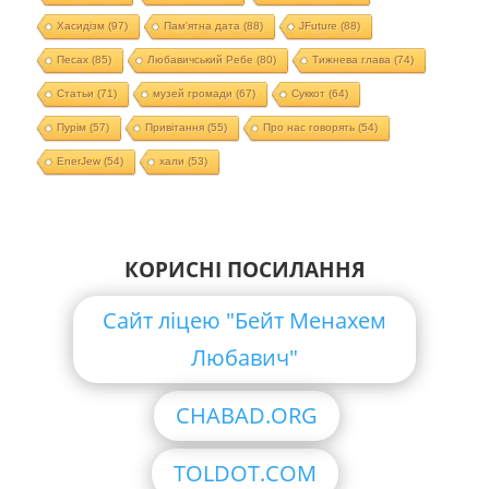
Хасидізм
(97)
Пам'ятна дата
(88)
JFuture
(88)
Песах
(85)
Любавичський Ребе
(80)
Тижнева глава
(74)
Статьи
(71)
музей громади
(67)
Суккот
(64)
Пурім
(57)
Привітання
(55)
Про нас говорять
(54)
EnerJew
(54)
хали
(53)
КОРИСНІ ПОСИЛАННЯ
Сайт ліцею "Бейт Менахем
Любавич"
CHABAD.ORG
TOLDOT.COM