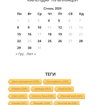
Січень 2024
Пн
Вт
Ср
Чт
Пт
Сб
Нд
1
2
3
4
5
6
7
8
9
10
11
12
13
14
15
16
17
18
19
20
21
22
23
24
25
26
27
28
29
30
31
« Гру
Лют »
ТЕГИ
День народження
(708)
Благодійність
(308)
Новини
(299)
громада
(267)
Ліцей
(216)
Свято
(211)
Колель Тора
(188)
Жіночий клуб
(149)
Ханука
(111)
Йорцайт
(108)
Золотий вік
(105)