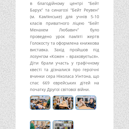
в благодійному центрі “Бейт
Барух” та синагозі “Бейт Реувен”
(м. Кам’янське) для учнів 5-10
класів приватного ліцею “Бейт
Менахем Любавич” було
проведено урок пам’яті жертв
Голокосту та оформлена книжкова
виставка. Захід пройшов під
лозунгом «Кожен – враховується».
Діти брали участь у графічному
квесті та дізналися про героїчні
вчинки сера Ніколаса Уінтона, що
спас 669 єврейських дітей на
початку Другої світової війни.