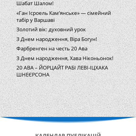
Шабат Шалом!
«Ган Ісроель Кам’янське» — сімейний
табір у Варшаві
Золотий вік: духовний урок
З Днем народження, Віра Богун!
Фарбренген на честь 20 Ава
З Днем народження, Хава Ніконьонок!
20 АВА – ЙОРЦАЙТ РАБІ ЛЕВІ-ІЦХАКА
ШНЕЄРСОНА
КАЛЕНДАР
ПУБЛІКАЦІЙ