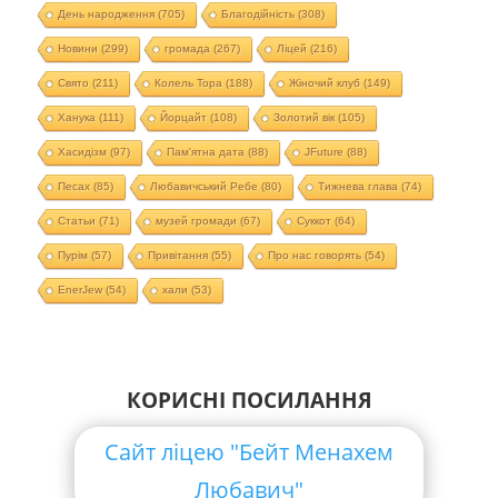
День народження
(705)
Благодійність
(308)
Новини
(299)
громада
(267)
Ліцей
(216)
Свято
(211)
Колель Тора
(188)
Жіночий клуб
(149)
Ханука
(111)
Йорцайт
(108)
Золотий вік
(105)
Хасидізм
(97)
Пам'ятна дата
(88)
JFuture
(88)
Песах
(85)
Любавичський Ребе
(80)
Тижнева глава
(74)
Статьи
(71)
музей громади
(67)
Суккот
(64)
Пурім
(57)
Привітання
(55)
Про нас говорять
(54)
EnerJew
(54)
хали
(53)
КОРИСНІ ПОСИЛАННЯ
Сайт ліцею "Бейт Менахем
Любавич"