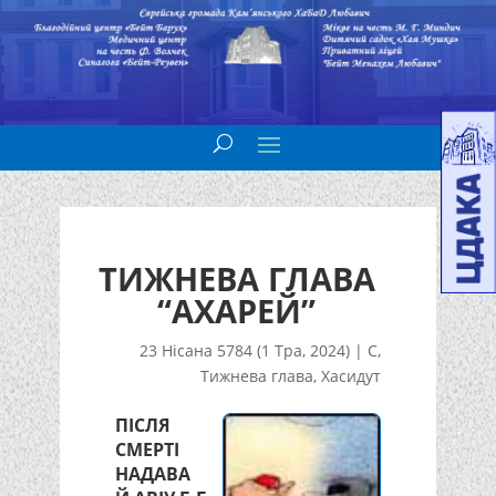
ТИЖНЕВА ГЛАВА
“АХАРЕЙ”
23 Нісана 5784 (1 Тра, 2024)
|
С
,
Тижнева глава
,
Хасидут
ПІСЛЯ
СМЕРТІ
НАДАВА