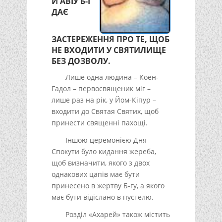
Й АВІУ Б-Г
ДАЄ
ЗАСТЕРЕЖЕННЯ ПРО ТЕ, ЩОБ
НЕ ВХОДИТИ У СВЯТИЛИЩЕ
БЕЗ ДОЗВОЛУ.
Лише одна людина – Коен-
Гадол – первосвященик міг –
лише раз на рік, у Йом-Кіпур –
входити до Святая Святих, щоб
принести священні пахощі.
Іншою церемонією Дня
Спокути було кидання жереба,
щоб визначити, якого з двох
однакових цапів має бути
принесено в жертву Б-гу, а якого
має бути відіслано в пустелю.
Розділ «Ахарей» також містить