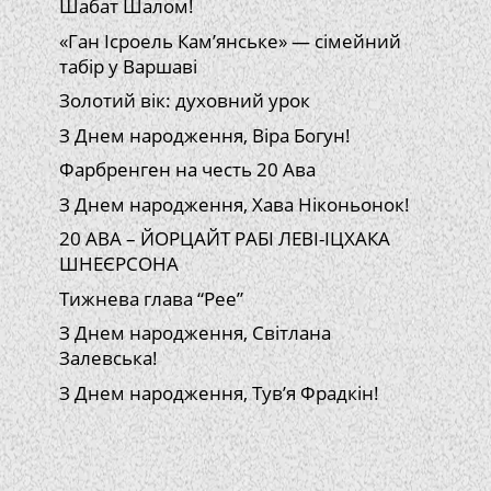
Шабат Шалом!
«Ган Ісроель Кам’янське» — сімейний
табір у Варшаві
Золотий вік: духовний урок
З Днем народження, Віра Богун!
Фарбренген на честь 20 Ава
З Днем народження, Хава Ніконьонок!
20 АВА – ЙОРЦАЙТ РАБІ ЛЕВІ-ІЦХАКА
ШНЕЄРСОНА
Тижнева глава “Рее”
З Днем народження, Світлана
Залевська!
З Днем народження, Тув’я Фрадкін!