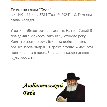
Тижнева глава “Беар”
від
LNK
|
11 Іяра 5784 (Тра 19, 2024)
|
С
,
Тижнева
глава
,
Хасидут
У розділі «Беар» розповідається: На горі Синай Б-г
повідомляє Мойсеєві закони суботнього року.
Кожного сьомого року будь-яка робота на землі:
оранка, посів, збирання врожаю тощо. – має бути
припинена, а її врожай надано в користування
будь-кому – як...