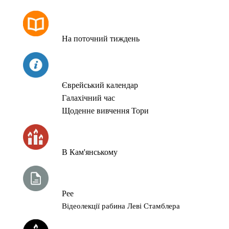
РОЗКЛАД МОЛИТОВ
На поточний тиждень
СЬОГОДНІ
Єврейський календар
Галахічний час
Щоденне вивчення Тори
ЧАС ЗАПАЛЮВАННЯ СВІЧОК
В Кам'янському
ТИЖНЕВА ГЛАВА ТОРИ
Рее
Відеолекції рабина Леві Стамблера
ЙОРЦАЙТИ У СЕРПНІ