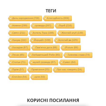
ТЕГИ
День народження
(708)
Благодійність
(308)
Новини
(299)
громада
(267)
Ліцей
(216)
Свято
(211)
Колель Тора
(188)
Жіночий клуб
(149)
Ханука
(111)
Йорцайт
(108)
Золотий вік
(105)
Хасидізм
(97)
Пам'ятна дата
(88)
JFuture
(88)
Песах
(85)
Любавичський Ребе
(80)
Тижнева глава
(74)
Статьи
(71)
музей громади
(67)
Суккот
(64)
Пурім
(57)
Привітання
(55)
Про нас говорять
(54)
EnerJew
(54)
хали
(53)
КОРИСНІ ПОСИЛАННЯ