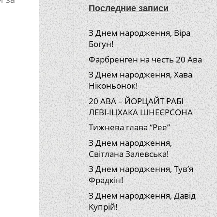
Последние записи
З Днем народження, Віра
Богун!
Фарбренген на честь 20 Ава
З Днем народження, Хава
Ніконьонок!
20 АВА – ЙОРЦАЙТ РАБІ
ЛЕВІ-ІЦХАКА ШНЕЄРСОНА
Тижнева глава “Рее”
З Днем народження,
Світлана Залевська!
З Днем народження, Тув’я
Фрадкін!
З Днем народження, Давід
Купрій!