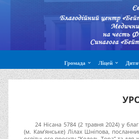
Громада
Ліцей
Дитя
УР
24 Нісана 5784 (2 травня 2024) у благ
(м. Кам’янське) Лілах Шніпова, посланн
освітнього проєкту “Колель Тора” та для 