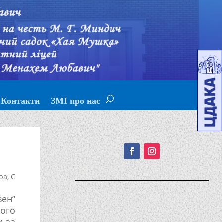
Контакти
ЗМІ про нас
Подписывайтесь!
ра
,
С
вен”
ного
и за