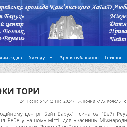
чий садок
Хасидут
Архів публікацій
Історія
ОКИ ТОРИ
24 Нісана 5784 (2 Тра, 2024)
|
Жіночий клуб
,
Колель То
одійному центрі “Бейт Барух” і синагозі “Бейт Реу
иця Ребе у нашому місті, для учасниць Міжнарод
жінок програми “Золотий вік” провела духовні урок