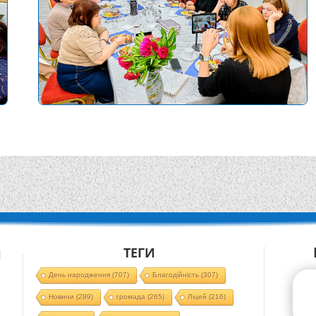
ТЕГИ
Й
День народження
(707)
Благодійність
(307)
Новини
(299)
громада
(265)
Ліцей
(216)