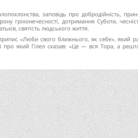
олопоклонства, заповідь про добродійність, при
рону гріхонечесності, дотримання Суботи, чесніс
тьків, святість людського життя.
припис «Люби свого ближнього, як себе», який р
і про який Гілел сказав: «Це — вся Тора, а реш