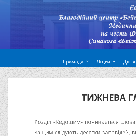
Громада
Ліцей
Дитя
ТИЖНЕВА Г
Розділ «Кедошим» починається словам
За цим слідують десятки заповідей, 