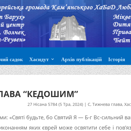
чий садок
Хасидут
Архів публікацій
Історія
ЛАВА “КЕДОШИМ”
27 Нісана 5784 (5 Тра, 2024)
|
С
,
Тижнева глава
,
Хас
и: «Святі будьте, бо Святий Я — Б-г Вс-сильний ва
виконанням яких єврей може освятити себе і пов’я