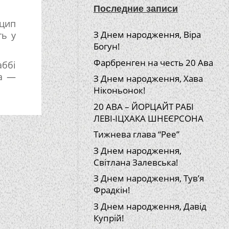
Последние записи
нцип
З Днем народження, Віра
ть у
Богун!
Фарбренген на честь 20 Ава
аббі
та —
З Днем народження, Хава
Ніконьонок!
20 АВА – ЙОРЦАЙТ РАБІ
ЛЕВІ-ІЦХАКА ШНЕЄРСОНА
Тижнева глава “Рее”
З Днем народження,
Світлана Залевська!
З Днем народження, Тув’я
Фрадкін!
З Днем народження, Давід
Купрій!