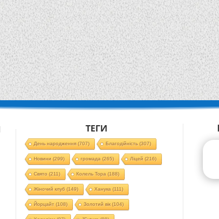
ТЕГИ
Й
День народження
(707)
Благодійність
(307)
Новини
(299)
громада
(265)
Ліцей
(216)
Свято
(211)
Колель Тора
(188)
Жіночий клуб
(149)
Ханука
(111)
Йорцайт
(108)
Золотий вік
(104)