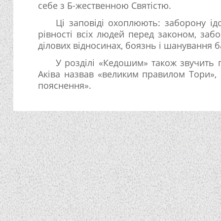
себе з Б-жественною Святістю.
Ці заповіді охоплюють: заборону ід
рівності всіх людей перед законом, забо
ділових відносинах, боязнь і шанування ба
У розділі «Кедошим» також звучить 
Аківа назвав «великим правилом Тори», 
пояснення».