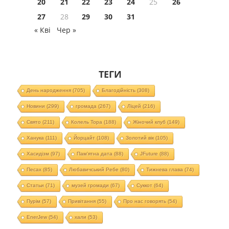
20
21
22
23
24
25
26
27
28
29
30
31
« Кві
Чер »
ТЕГИ
День народження
(705)
Благодійність
(308)
Новини
(299)
громада
(267)
Ліцей
(216)
Свято
(211)
Колель Тора
(188)
Жіночий клуб
(149)
Ханука
(111)
Йорцайт
(108)
Золотий вік
(105)
Хасидізм
(97)
Пам'ятна дата
(88)
JFuture
(88)
Песах
(85)
Любавичський Ребе
(80)
Тижнева глава
(74)
Статьи
(71)
музей громади
(67)
Суккот
(64)
Пурім
(57)
Привітання
(55)
Про нас говорять
(54)
EnerJew
(54)
хали
(53)