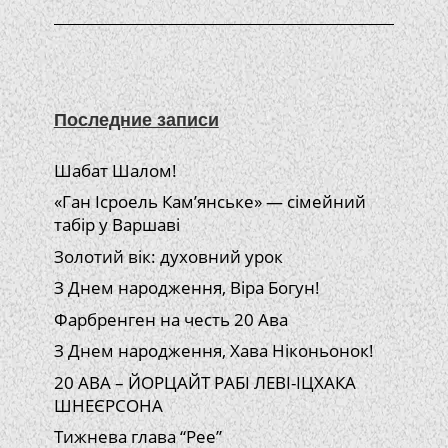
Последние записи
Шабат Шалом!
«Ган Ісроель Кам’янське» — сімейний
табір у Варшаві
Золотий вік: духовний урок
З Днем народження, Віра Богун!
Фарбренген на честь 20 Ава
З Днем народження, Хава Ніконьонок!
20 АВА – ЙОРЦАЙТ РАБІ ЛЕВІ-ІЦХАКА
ШНЕЄРСОНА
Тижнева глава “Рее”