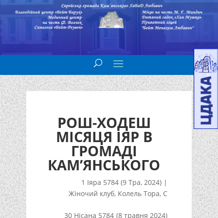
РОШ-ХОДЕШ
МІСЯЦЯ ІЯР В
ГРОМАДІ
КАМ’ЯНСЬКОГО
1 Іяра 5784 (9 Тра, 2024)
|
Жіночий клуб
,
Колель Тора
,
С
30 Нісана 5784 (8 травня 2024)