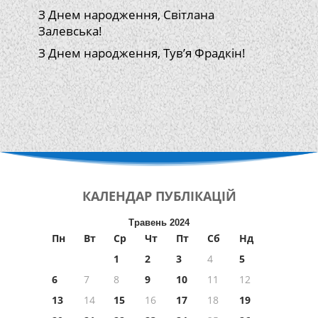
З Днем народження, Світлана
Залевська!
З Днем народження, Тув’я Фрадкін!
КАЛЕНДАР
ПУБЛІКАЦІЙ
Травень 2024
Пн
Вт
Ср
Чт
Пт
Сб
Нд
1
2
3
4
5
6
7
8
9
10
11
12
13
14
15
16
17
18
19