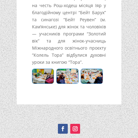
на честь Рош-ходеш місяця Іяр у
благодійному центрі “Бейт Барух”
та синагозі “Бейт Реувен” (м.
Кам’янське) для жінок та чоловіків
— учасників програми “Золотий
вік” та для жінок-учасниць
Міжнародного освітнього проєкту
“Колель Тора” відбулися духовні
уроки за книгою “Тора”.
Подписывайтесь!