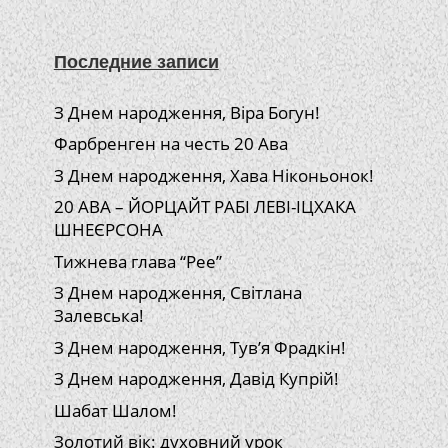
Последние записи
З Днем народження, Віра Богун!
Фарбренген на честь 20 Ава
З Днем народження, Хава Ніконьонок!
20 АВА – ЙОРЦАЙТ РАБІ ЛЕВІ-ІЦХАКА
ШНЕЄРСОНА
Тижнева глава “Рее”
З Днем народження, Світлана
Залевська!
З Днем народження, Тув’я Фрадкін!
З Днем народження, Давід Купрій!
Шабат Шалом!
Золотий вік: духовний урок