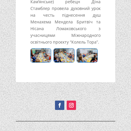
Кам’янське) ребецн Діна
Стамблер провела духовний урок
на честь піднесення душ
Менахема Мендела Бритвіч та
Нісана Ломаковського з
учасницями Міжнародного
освітнього проєкту “Колель Тора”.
Подписывайтесь!