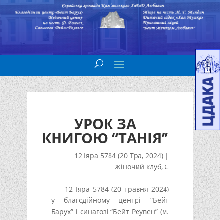
УРОК ЗА
КНИГОЮ “ТАНІЯ”
12 Іяра 5784 (20 Тра, 2024)
|
Жіночий клуб
,
С
12 Іяра 5784 (20 травня 2024)
у благодійному центрі “Бейт
Барух” і синагозі “Бейт Реувен” (м.