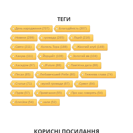
ТЕГИ
День народження
(707)
Благодійність
(307)
Новини
(299)
громада
(265)
Ліцей
(216)
Свято
(211)
Колель Тора
(188)
Жіночий клуб
(149)
Ханука
(111)
Йорцайт
(108)
Золотий вік
(104)
Хасидізм
(97)
JFuture
(88)
Пам'ятна дата
(88)
Песах
(85)
Любавичський Ребе
(80)
Тижнева глава
(74)
Статьи
(71)
музей громади
(67)
Суккот
(64)
Пурім
(57)
Привітання
(55)
Про нас говорять
(54)
EnerJew
(54)
хали
(52)
КОРИСНІ ПОСИЛАННЯ