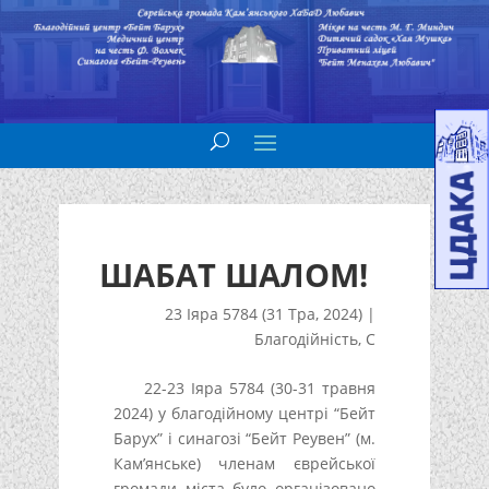
ШАБАТ ШАЛОМ!
23 Іяра 5784 (31 Тра, 2024)
|
Благодійність
,
С
22-23 Іяра 5784 (30-31 травня
2024) у благодійному центрі “Бейт
Барух” і синагозі “Бейт Реувен” (м.
Кам’янське) членам єврейської
громади міста було організовано