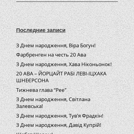
Последние записи
З Днем народження, Віра Богун!
Фарбренген на честь 20 Ава
З Днем народження, Хава Ніконьонок!
20 АВА – ЙОРЦАЙТ РАБІ ЛЕВІ-ІЦХАКА
ШНЕЄРСОНА
Тижнева глава “Рее”
З Днем народження, Світлана
Залевська!
З Днем народження, Тув’я Фрадкін!
З Днем народження, Давід Купрій!