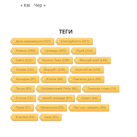
« Кві
Чер »
ТЕГИ
День народження
(707)
Благодійність
(307)
Новини
(299)
громада
(265)
Ліцей
(216)
Свято
(211)
Колель Тора
(188)
Жіночий клуб
(149)
Ханука
(111)
Йорцайт
(108)
Золотий вік
(104)
Хасидізм
(97)
JFuture
(88)
Пам'ятна дата
(88)
Песах
(85)
Любавичський Ребе
(80)
Тижнева глава
(74)
Статьи
(71)
музей громади
(67)
Суккот
(64)
Пурім
(57)
Привітання
(55)
Про нас говорять
(54)
EnerJew
(54)
хали
(52)