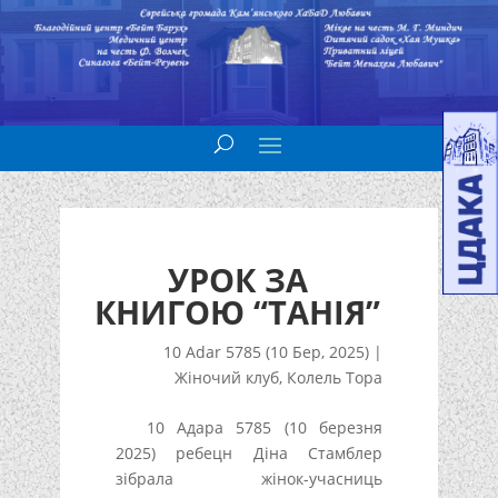
УРОК ЗА
КНИГОЮ “ТАНІЯ”
10 Adar 5785 (10 Бер, 2025)
|
Жіночий клуб
,
Колель Тора
10 Адара 5785 (10 березня
2025) ребецн Діна Стамблер
зібрала жінок-учасниць