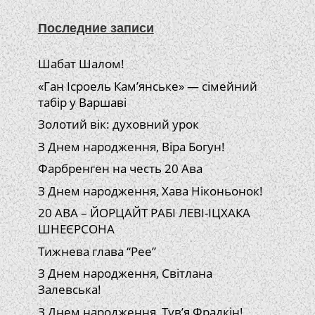
Последние записи
Шабат Шалом!
«Ган Ісроель Кам’янське» — сімейний
табір у Варшаві
Золотий вік: духовний урок
З Днем народження, Віра Богун!
Фарбренген на честь 20 Ава
З Днем народження, Хава Ніконьонок!
20 АВА – ЙОРЦАЙТ РАБІ ЛЕВІ-ІЦХАКА
ШНЕЄРСОНА
Тижнева глава “Рее”
З Днем народження, Світлана
Залевська!
З Днем народження, Тув’я Фрадкін!