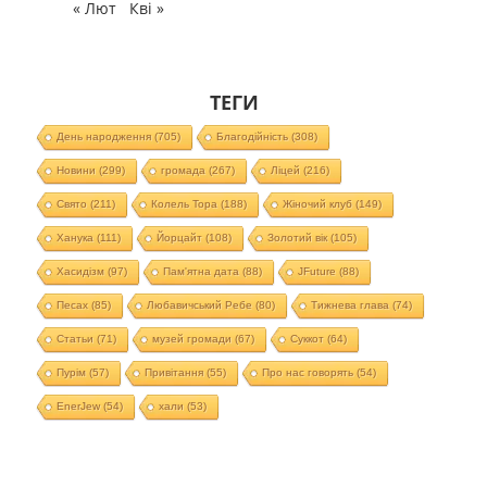
« Лют
Кві »
ТЕГИ
День народження
(705)
Благодійність
(308)
Новини
(299)
громада
(267)
Ліцей
(216)
Свято
(211)
Колель Тора
(188)
Жіночий клуб
(149)
Ханука
(111)
Йорцайт
(108)
Золотий вік
(105)
Хасидізм
(97)
Пам'ятна дата
(88)
JFuture
(88)
Песах
(85)
Любавичський Ребе
(80)
Тижнева глава
(74)
Статьи
(71)
музей громади
(67)
Суккот
(64)
Пурім
(57)
Привітання
(55)
Про нас говорять
(54)
EnerJew
(54)
хали
(53)