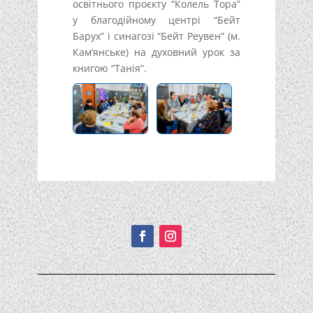
освітнього проєкту “Колель Тора”
у благодійному центрі “Бейт
Барух” і синагозі “Бейт Реувен” (м.
Кам’янське) на духовний урок за
книгою “Танія”.
Подписывайтесь!