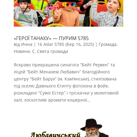
«ГЕРОЇ ТАНАХУ» — ПУРИМ 5785
від
Инна
|
16 Adar 5785 (Бер 16, 2025)
|
Громада
,
Новини
,
С
,
Свята громади
Яскраво прикрашена синагога “Бейт Реувен” та
ліцей “Бейт Менахем Любавич” благодійного
центру “Бейт Барух” (м. Кам’янське), стилізована
під оселю Давнього Єгипту фотозона в фойе,
розкладені “Сувої Естер” і тріскачки у молитовній
залі, лоскотливі аромати кошерної...