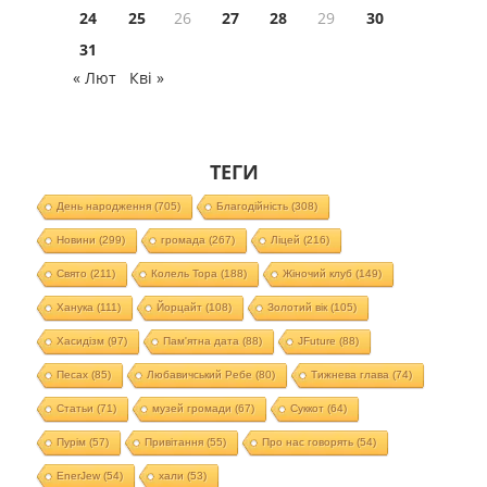
24
25
26
27
28
29
30
31
« Лют
Кві »
ТЕГИ
День народження
(705)
Благодійність
(308)
Новини
(299)
громада
(267)
Ліцей
(216)
Свято
(211)
Колель Тора
(188)
Жіночий клуб
(149)
Ханука
(111)
Йорцайт
(108)
Золотий вік
(105)
Хасидізм
(97)
Пам'ятна дата
(88)
JFuture
(88)
Песах
(85)
Любавичський Ребе
(80)
Тижнева глава
(74)
Статьи
(71)
музей громади
(67)
Суккот
(64)
Пурім
(57)
Привітання
(55)
Про нас говорять
(54)
EnerJew
(54)
хали
(53)