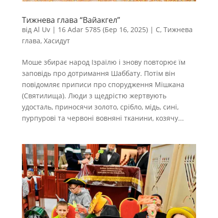
Тижнева глава “Вайакгел”
від
Al Uv
|
16 Adar 5785 (Бер 16, 2025)
|
С
,
Тижнева
глава
,
Хасидут
Моше збирає народ Ізраїлю і знову повторює їм
заповідь про дотримання Шаббату. Потім він
повідомляє приписи про спорудження Мішкана
(Святилища). Люди з щедрістю жертвують
удосталь, приносячи золото, срібло, мідь, сині,
пурпурові та червоні вовняні тканини, козячу...