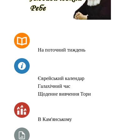
РОЗКЛАД МОЛИТОВ
На поточний тиждень
СЬОГОДНІ
Єврейський календар
Галахічний час
Щоденне вивчення Тори
ЧАС ЗАПАЛЮВАННЯ СВІЧОК
В Кам'янському
ТИЖНЕВА ГЛАВА ТОРИ