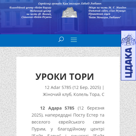
УРОКИ ТОРИ
12 Adar 5785 (12 Бер, 2025)
|
Жіночий клуб
,
Колель Тора
,
С
12 Адара 5785
(12 березня
2025), напередодні Посту Естер та
веселого єврейського свята
Пурим, у благодійному центрі
“Бейт Барух” і синагозі “Бейт