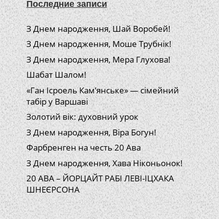
Последние записи
З Днем народження, Шай Воробей!
З Днем народження, Моше Трубнік!
З Днем народження, Мера Глухова!
Шабат Шалом!
«Ган Ісроель Кам’янське» — сімейний
табір у Варшаві
Золотий вік: духовний урок
З Днем народження, Віра Богун!
Фарбренген на честь 20 Ава
З Днем народження, Хава Ніконьонок!
20 АВА – ЙОРЦАЙТ РАБІ ЛЕВІ-ІЦХАКА
ШНЕЄРСОНА