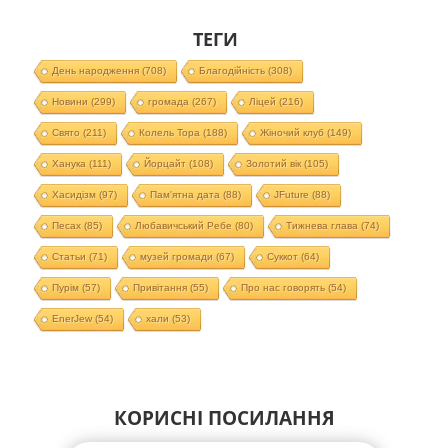
ТЕГИ
День народження
(708)
Благодійність
(308)
Новини
(299)
громада
(267)
Ліцей
(216)
Свято
(211)
Колель Тора
(188)
Жіночий клуб
(149)
Ханука
(111)
Йорцайт
(108)
Золотий вік
(105)
Хасидізм
(97)
Пам'ятна дата
(88)
JFuture
(88)
Песах
(85)
Любавичський Ребе
(80)
Тижнева глава
(74)
Статьи
(71)
музей громади
(67)
Суккот
(64)
Пурім
(57)
Привітання
(55)
Про нас говорять
(54)
EnerJew
(54)
хали
(53)
КОРИСНІ ПОСИЛАННЯ