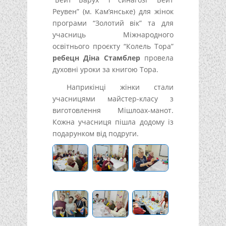
Реувен” (м. Кам’янське) для жінок
програми “Золотий вік” та для
учасниць Міжнародного
освітнього проєкту “Колель Тора”
ребецн Діна Стамблер
провела
духовні уроки за книгою Тора.
Наприкінці жінки стали
учасницями майстер-класу з
виготовлення Мішлоах-манот.
Кожна учасниця пішла додому із
подарунком від подруги.