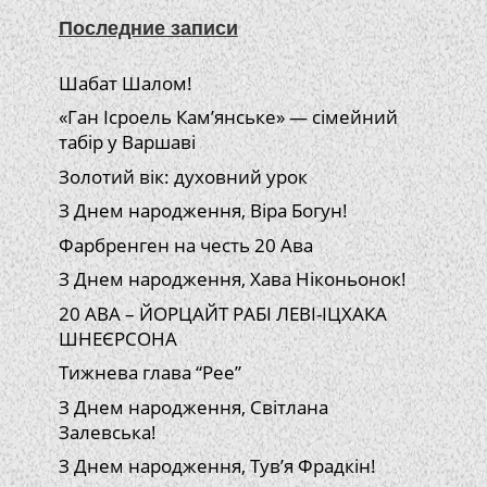
Последние записи
Шабат Шалом!
«Ган Ісроель Кам’янське» — сімейний
табір у Варшаві
Золотий вік: духовний урок
З Днем народження, Віра Богун!
Фарбренген на честь 20 Ава
З Днем народження, Хава Ніконьонок!
20 АВА – ЙОРЦАЙТ РАБІ ЛЕВІ-ІЦХАКА
ШНЕЄРСОНА
Тижнева глава “Рее”
З Днем народження, Світлана
Залевська!
З Днем народження, Тув’я Фрадкін!