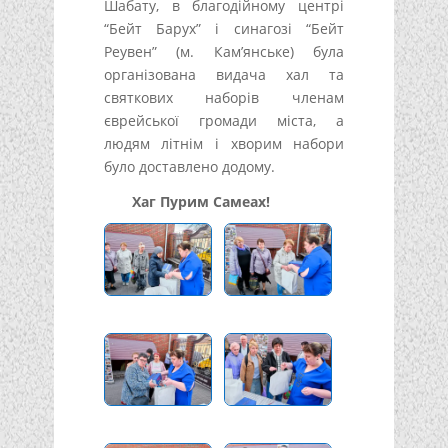
Шабату, в благодійному центрі
“Бейт Барух” і синагозі “Бейт
Реувен” (м. Кам’янське) була
організована видача хал та
святкових наборів членам
єврейської громади міста, а
людям літнім і хворим набори
було доставлено додому.
Хаг Пурим Самеах!