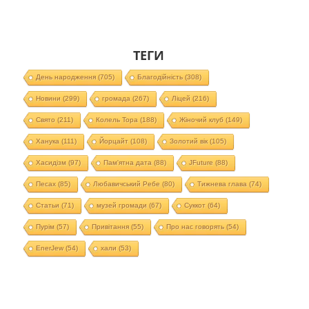
ТЕГИ
День народження
(705)
Благодійність
(308)
Новини
(299)
громада
(267)
Ліцей
(216)
Свято
(211)
Колель Тора
(188)
Жіночий клуб
(149)
Ханука
(111)
Йорцайт
(108)
Золотий вік
(105)
Хасидізм
(97)
Пам'ятна дата
(88)
JFuture
(88)
Песах
(85)
Любавичський Ребе
(80)
Тижнева глава
(74)
Статьи
(71)
музей громади
(67)
Суккот
(64)
Пурім
(57)
Привітання
(55)
Про нас говорять
(54)
EnerJew
(54)
хали
(53)