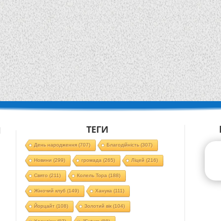
ТЕГИ
Й
День народження
(707)
Благодійність
(307)
Новини
(299)
громада
(265)
Ліцей
(216)
Свято
(211)
Колель Тора
(188)
Жіночий клуб
(149)
Ханука
(111)
Йорцайт
(108)
Золотий вік
(104)