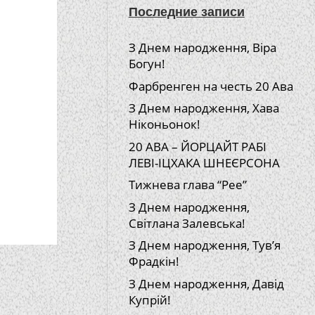
Последние записи
З Днем народження, Віра
Богун!
Фарбренген на честь 20 Ава
З Днем народження, Хава
Ніконьонок!
20 АВА – ЙОРЦАЙТ РАБІ
ЛЕВІ-ІЦХАКА ШНЕЄРСОНА
Тижнева глава “Рее”
З Днем народження,
Світлана Залевська!
З Днем народження, Тув’я
Фрадкін!
З Днем народження, Давід
Купрій!