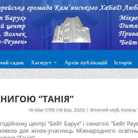
чий садок
Хасидут
Архів публікацій
Історія
КНИГОЮ “ТАНІЯ”
18 Adar 5785 (18 Бер, 2025)
|
Жіночий клуб
,
Колель 
годійному центрі “Бейт Барух” і синагозі “Бейт Реу
провела для жінок-учасниць Міжнародного освітн
нигою “Танія”.