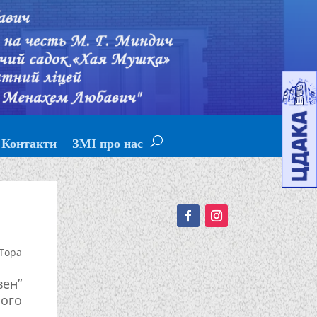
Контакти
ЗМІ про нас
Подписывайтесь!
Тора
вен”
ього