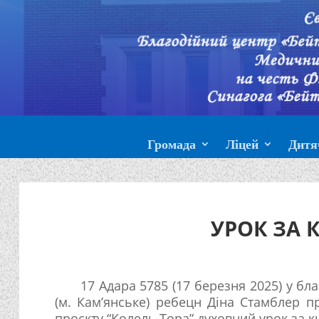
Громада
Ліцей
Дитя
УРОК ЗА 
17 Адара 5785 (17 березня 2025) у бла
(м. Кам’янське) ребецн Діна Стамблер 
проєкту “Колель Тора” духовний урок за к