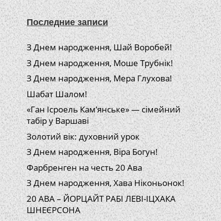
Последние записи
З Днем народження, Шай Воробей!
З Днем народження, Моше Трубнік!
З Днем народження, Мера Глухова!
Шабат Шалом!
«Ган Ісроель Кам’янське» — сімейний
табір у Варшаві
Золотий вік: духовний урок
З Днем народження, Віра Богун!
Фарбренген на честь 20 Ава
З Днем народження, Хава Ніконьонок!
20 АВА – ЙОРЦАЙТ РАБІ ЛЕВІ-ІЦХАКА
ШНЕЄРСОНА