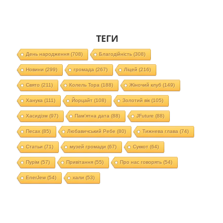
ТЕГИ
День народження
(708)
Благодійність
(308)
Новини
(299)
громада
(267)
Ліцей
(216)
Свято
(211)
Колель Тора
(188)
Жіночий клуб
(149)
Ханука
(111)
Йорцайт
(108)
Золотий вік
(105)
Хасидізм
(97)
Пам'ятна дата
(88)
JFuture
(88)
Песах
(85)
Любавичський Ребе
(80)
Тижнева глава
(74)
Статьи
(71)
музей громади
(67)
Суккот
(64)
Пурім
(57)
Привітання
(55)
Про нас говорять
(54)
EnerJew
(54)
хали
(53)