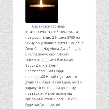
Єврейська громада
Кам’янського з глибоким сумом
повідомляє, що 2 Нісана 5785 на
98-му році пішла з життя шановна
Геня-Сара Наумівна Дунайвіцер.
Висловлюємо свої глибокі
співчуття рідним і близьким.
Барух Даян а-Емет!
Благословенний Суддя
праведний! Нехай підніметься
душа Гені-Сари в Ган Еден, нехай
зарахує її Вс-Вишній до сонму
праведних, нехай вкриє під
крилами Шехіни Своєї, і нехай
буде пам’ять про неї