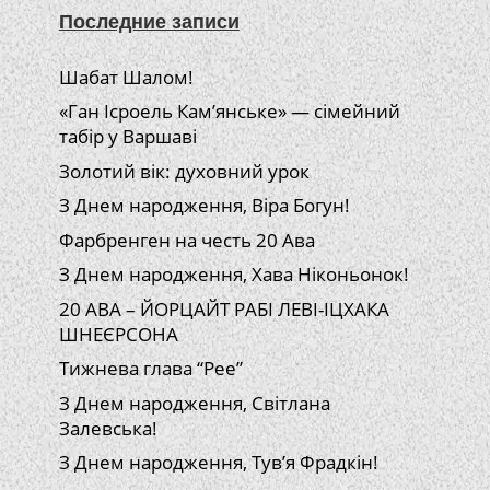
Последние записи
Шабат Шалом!
«Ган Ісроель Кам’янське» — сімейний
табір у Варшаві
Золотий вік: духовний урок
З Днем народження, Віра Богун!
Фарбренген на честь 20 Ава
З Днем народження, Хава Ніконьонок!
20 АВА – ЙОРЦАЙТ РАБІ ЛЕВІ-ІЦХАКА
ШНЕЄРСОНА
Тижнева глава “Рее”
З Днем народження, Світлана
Залевська!
З Днем народження, Тув’я Фрадкін!