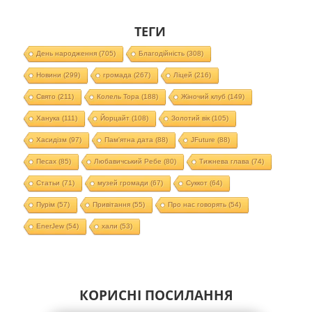
ТЕГИ
День народження
(705)
Благодійність
(308)
Новини
(299)
громада
(267)
Ліцей
(216)
Свято
(211)
Колель Тора
(188)
Жіночий клуб
(149)
Ханука
(111)
Йорцайт
(108)
Золотий вік
(105)
Хасидізм
(97)
Пам'ятна дата
(88)
JFuture
(88)
Песах
(85)
Любавичський Ребе
(80)
Тижнева глава
(74)
Статьи
(71)
музей громади
(67)
Суккот
(64)
Пурім
(57)
Привітання
(55)
Про нас говорять
(54)
EnerJew
(54)
хали
(53)
КОРИСНІ ПОСИЛАННЯ