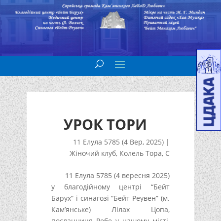
УРОК ТОРИ
11 Елула 5785 (4 Вер, 2025)
|
Жіночий клуб
,
Колель Тора
,
С
11 Елула 5785 (4 вересня 2025)
у благодійному центрі “Бейт
Барух” і синагозі “Бейт Реувен” (м.
Кам’янське) Лілах Цопа,
посланниця Ребе у нашому місті,