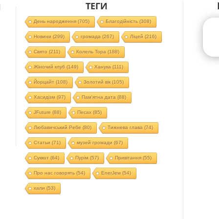
ТЕГИ
Й
День народження
(705)
Благодійність
(308)
Новини
(299)
громада
(267)
Ліцей
(216)
Свято
(211)
Колель Тора
(188)
Жіночий клуб
(149)
Ханука
(111)
Йорцайт
(108)
Золотий вік
(105)
Хасидізм
(97)
Пам'ятна дата
(88)
JFuture
(88)
Песах
(85)
Любавичський Ребе
(80)
Тижнева глава
(74)
Статьи
(71)
музей громади
(67)
Суккот
(64)
Пурім
(57)
Привітання
(55)
Про нас говорять
(54)
EnerJew
(54)
хали
(53)