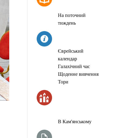
МОЛИТОВ
На поточний
тиждень
СЬОГОДНІ
Єврейський
календар
Галахічний час
Щоденне вивчення
Тори
ЧАС
ЗАПАЛЮВАННЯ
СВІЧОК
В Кам'янському
ТИЖНЕВА