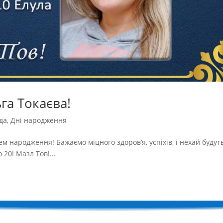
га Токаєва!
да
,
Дні народження
ем народження! Бажаємо міцного здоров’я, успіхів, і нехай будут
о 20! Мазл Тов!...