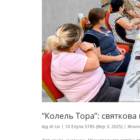
“Колель Тора”: святкова
від
Al Uv
|
10 Елула 5785 (Вер 3, 2025)
|
Жіноч