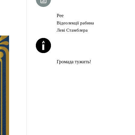
ГЛАВА ТОРИ
Рее
Відеолекції рабина
Леві Стамблера
ЙОРЦАЙТИ У
СЕРПНІ
Громада тужить!