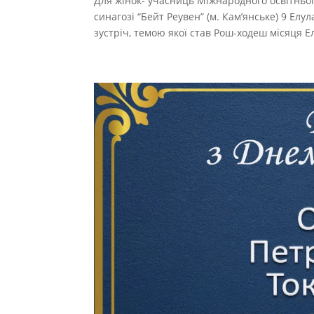
Для жінок- учасниць Міжнародного освітнього
синагозі “Бейт Реувен” (м. Кам’янське) 9 Ел
зустріч, темою якої став Рош-ходеш місяця Ел