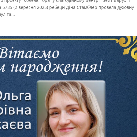
 проєкту “Колель Тора” у благодійному центрі “Бейт Барух” і
ула 5785 (2 вересня 2025) ребецн Діна Стамблер провела духовну
ул та...