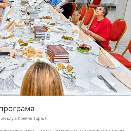
 програма
ий клуб
,
Колель Тора
,
С