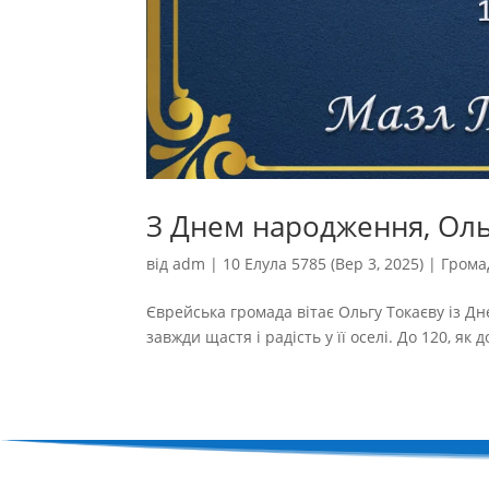
З Днем народження, Оль
від
adm
|
10 Елула 5785 (Вер 3, 2025)
|
Грома
Єврейська громада вітає Ольгу Токаєву із Дн
завжди щастя і радість у її оселі. До 120, як д