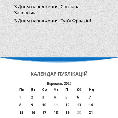
З Днем народження, Світлана
Залевська!
З Днем народження, Тув’я Фрадкін!
КАЛЕНДАР
ПУБЛІКАЦІЙ
Вересень 2025
Пн
Вт
Ср
Чт
Пт
Сб
Нд
1
2
3
4
5
6
7
8
9
10
11
12
13
14
15
16
17
18
19
20
21