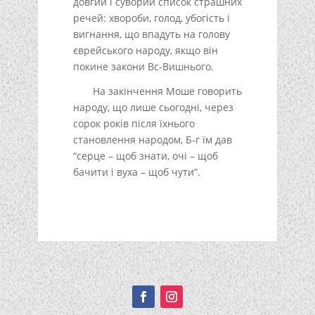
довгий і суворий список страшних
речей: хвороби, голод, убогість і
вигнання, що впадуть на голову
єврейського народу, якщо він
покине закони Вс-Вишнього.
На закінчення Моше говорить
народу, що лише сьогодні, через
сорок років після їхнього
становлення народом, Б-г їм дав
“серце – щоб знати, очі – щоб
бачити і вуха – щоб чути”.
Подписывайтесь!