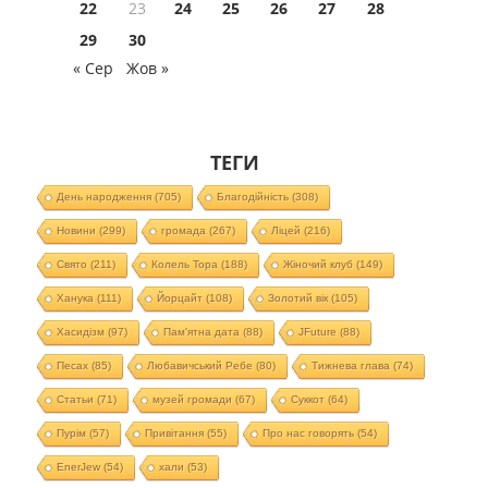
22
23
24
25
26
27
28
29
30
« Сер
Жов »
ТЕГИ
День народження
(705)
Благодійність
(308)
Новини
(299)
громада
(267)
Ліцей
(216)
Свято
(211)
Колель Тора
(188)
Жіночий клуб
(149)
Ханука
(111)
Йорцайт
(108)
Золотий вік
(105)
Хасидізм
(97)
Пам'ятна дата
(88)
JFuture
(88)
Песах
(85)
Любавичський Ребе
(80)
Тижнева глава
(74)
Статьи
(71)
музей громади
(67)
Суккот
(64)
Пурім
(57)
Привітання
(55)
Про нас говорять
(54)
EnerJew
(54)
хали
(53)