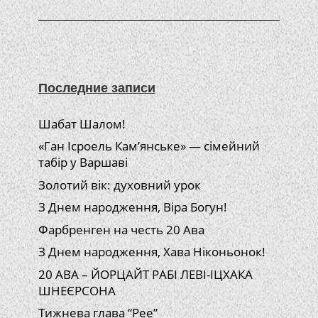
Последние записи
Шабат Шалом!
«Ган Ісроель Кам’янське» — сімейний
табір у Варшаві
Золотий вік: духовний урок
З Днем народження, Віра Богун!
Фарбренген на честь 20 Ава
З Днем народження, Хава Ніконьонок!
20 АВА – ЙОРЦАЙТ РАБІ ЛЕВІ-ІЦХАКА
ШНЕЄРСОНА
Тижнева глава “Рее”