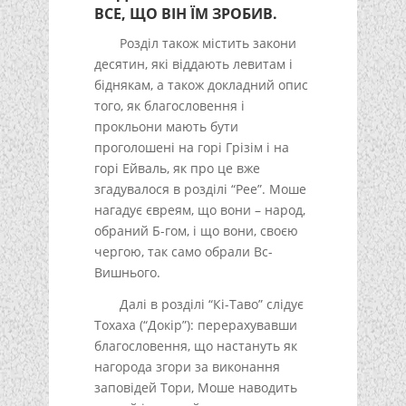
ВСЕ, ЩО ВІН ЇМ ЗРОБИВ.
Розділ також містить закони
десятин, які віддають левитам і
біднякам, а також докладний опис
того, як благословення і
прокльони мають бути
проголошені на горі Грізім і на
горі Ейваль, як про це вже
згадувалося в розділі “Рее”. Моше
нагадує євреям, що вони – народ,
обраний Б-гом, і що вони, своєю
чергою, так само обрали Вс-
Вишнього.
Далі в розділі “Кі-Таво” слідує
Тохаха (“Докір”): перерахувавши
благословення, що настануть як
нагорода згори за виконання
заповідей Тори, Моше наводить