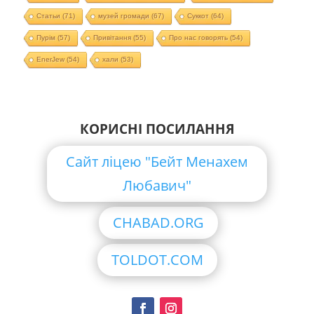
Статьи
(71)
музей громади
(67)
Суккот
(64)
Пурім
(57)
Привітання
(55)
Про нас говорять
(54)
EnerJew
(54)
хали
(53)
КОРИСНІ ПОСИЛАННЯ
Сайт ліцею "Бейт Менахем
Любавич"
CHABAD.ORG
TOLDOT.COM