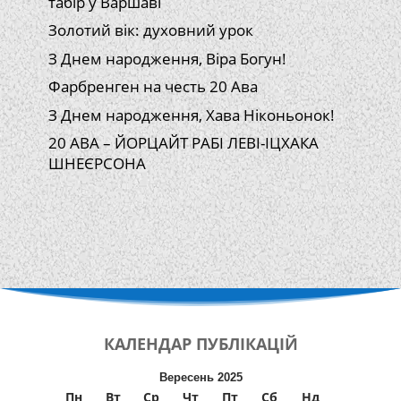
табір у Варшаві
Золотий вік: духовний урок
З Днем народження, Віра Богун!
Фарбренген на честь 20 Ава
З Днем народження, Хава Ніконьонок!
20 АВА – ЙОРЦАЙТ РАБІ ЛЕВІ-ІЦХАКА
ШНЕЄРСОНА
КАЛЕНДАР
ПУБЛІКАЦІЙ
Вересень 2025
Пн
Вт
Ср
Чт
Пт
Сб
Нд