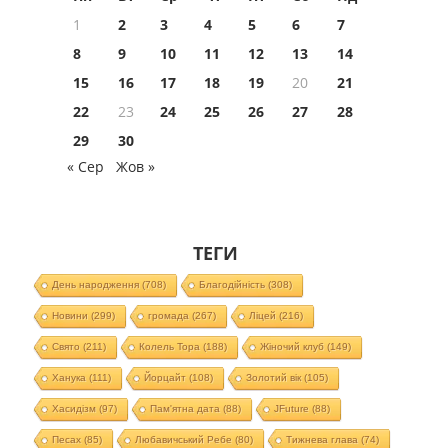
1
2
3
4
5
6
7
8
9
10
11
12
13
14
15
16
17
18
19
20
21
22
23
24
25
26
27
28
29
30
« Сер
Жов »
ТЕГИ
День народження
(708)
Благодійність
(308)
Новини
(299)
громада
(267)
Ліцей
(216)
Свято
(211)
Колель Тора
(188)
Жіночий клуб
(149)
Ханука
(111)
Йорцайт
(108)
Золотий вік
(105)
Хасидізм
(97)
Пам'ятна дата
(88)
JFuture
(88)
Песах
(85)
Любавичський Ребе
(80)
Тижнева глава
(74)