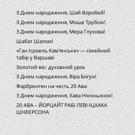
З Днем народження, Шай Воробей!
З Днем народження, Моше Трубнік!
З Днем народження, Мера Глухова!
Шабат Шалом!
«Ган Ісроель Кам’янське» — сімейний
табір у Варшаві
Золотий вік: духовний урок
З Днем народження, Віра Богун!
Фарбренген на честь 20 Ава
З Днем народження, Хава Ніконьонок!
20 АВА – ЙОРЦАЙТ РАБІ ЛЕВІ-ІЦХАКА
ШНЕЄРСОНА