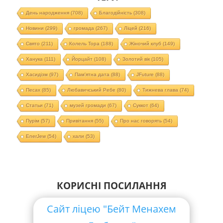
День народження
(708)
Благодійність
(308)
Новини
(299)
громада
(267)
Ліцей
(216)
Свято
(211)
Колель Тора
(188)
Жіночий клуб
(149)
Ханука
(111)
Йорцайт
(108)
Золотий вік
(105)
Хасидізм
(97)
Пам'ятна дата
(88)
JFuture
(88)
Песах
(85)
Любавичський Ребе
(80)
Тижнева глава
(74)
Статьи
(71)
музей громади
(67)
Суккот
(64)
Пурім
(57)
Привітання
(55)
Про нас говорять
(54)
EnerJew
(54)
хали
(53)
КОРИСНІ ПОСИЛАННЯ
Сайт ліцею "Бейт Менахем