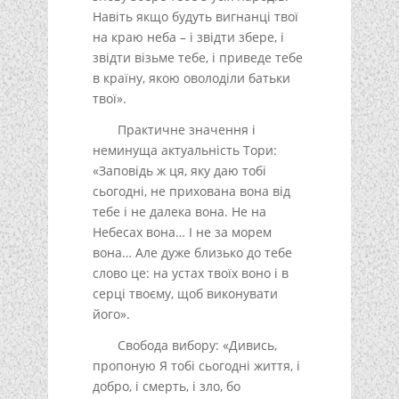
Навіть якщо будуть вигнанці твої
на краю неба – і звідти збере, і
звідти візьме тебе, і приведе тебе
в країну, якою оволоділи батьки
твої».
Практичне значення і
неминуща актуальність Тори:
«Заповідь ж ця, яку даю тобі
сьогодні, не прихована вона від
тебе і не далека вона. Не на
Небесах вона… І не за морем
вона… Але дуже близько до тебе
слово це: на устах твоїх воно і в
серці твоєму, щоб виконувати
його».
Свобода вибору: «Дивись,
пропоную Я тобі сьогодні життя, і
добро, і смерть, і зло, бо