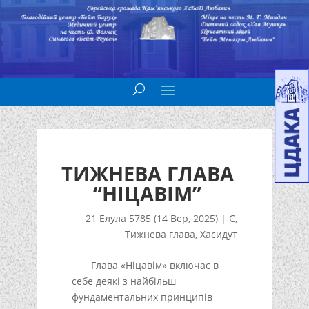
ТИЖНЕВА ГЛАВА
“НІЦАВІМ”
21 Елула 5785 (14 Вер, 2025)
|
С
,
Тижнева глава
,
Хасидут
Глава «Ніцавім» включає в
себе деякі з найбільш
фундаментальних принципів