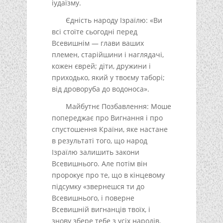
іудаїзму.
Єдність народу Ізраїлю: «Ви
всі стоїте сьогодні перед
Всевишнім — глави ваших
племен, старійшини і наглядачі,
кожен єврей; діти, дружини і
приходько, який у твоєму таборі;
від дроворуба до водоноса».
Майбутнє Позбавлення: Моше
попереджає про Вигнання і про
спустошення Країни, яке настане
в результаті того, що народ
Ізраїлю залишить закони
Всевишнього. Але потім він
пророкує про те, що в кінцевому
підсумку «звернешся ти до
Всевишнього, і поверне
Всевишній вигнанців твоїх, і
знову збере тебе з усіх народів.