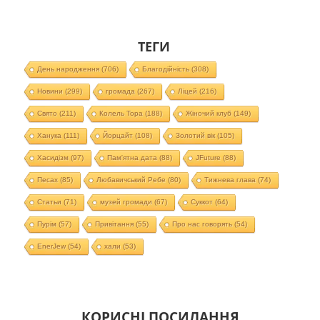
ТЕГИ
День народження
(706)
Благодійність
(308)
Новини
(299)
громада
(267)
Ліцей
(216)
Свято
(211)
Колель Тора
(188)
Жіночий клуб
(149)
Ханука
(111)
Йорцайт
(108)
Золотий вік
(105)
Хасидізм
(97)
Пам'ятна дата
(88)
JFuture
(88)
Песах
(85)
Любавичський Ребе
(80)
Тижнева глава
(74)
Статьи
(71)
музей громади
(67)
Суккот
(64)
Пурім
(57)
Привітання
(55)
Про нас говорять
(54)
EnerJew
(54)
хали
(53)
КОРИСНІ ПОСИЛАННЯ