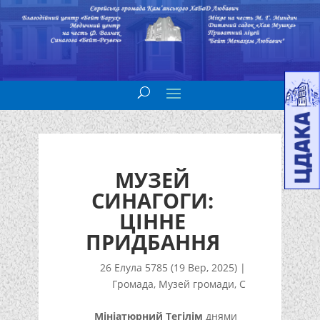
МУЗЕЙ
СИНАГОГИ:
ЦІННЕ
ПРИДБАННЯ
26 Елула 5785 (19 Вер, 2025)
|
Громада
,
Музей громади
,
С
Мініатюрний Тегілім
днями