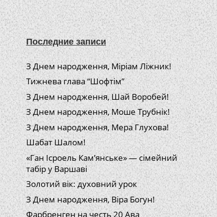
Последние записи
З Днем народження, Міріам Ліжник!
Тижнева глава “Шофтім”
З Днем народження, Шай Воробей!
З Днем народження, Моше Трубнік!
З Днем народження, Мера Глухова!
Шабат Шалом!
«Ган Ісроель Кам’янське» — сімейний
табір у Варшаві
Золотий вік: духовний урок
З Днем народження, Віра Богун!
Фарбренген на честь 20 Ава