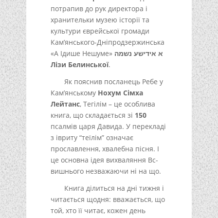
потрапив до рук директора і
хранительки музею історії та
культури єврейської громади
Кам’янського-Дніпродзержинська
«А Ідише Нешуме»
א אידישע נשמה
Лізи Белинської
.
Як пояснив посланець Ребе у
Кам’янському
Нохум Сімха
Лейтанс
, Тегілім – це особлива
книга, що складається зі
150
псалмів царя Давида. У перекладі
з івриту “теїлім” означає
прославлення, хвалебна пісня. І
це основна ідея вихваляння Вс-
вишнього незважаючи ні на що.
Книга ділиться на дні тижня і
читається щодня: вважається, що
той, хто її читає, кожен день