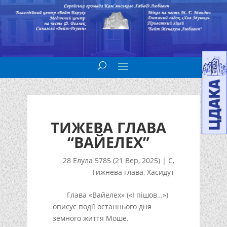
ТИЖЕВА ГЛАВА
“ВАЙЕЛЕХ”
28 Елула 5785 (21 Вер, 2025)
|
С
,
Тижнева глава
,
Хасидут
Глава «Вайелех» («І пішов…»)
описує події останнього дня
земного життя Моше.