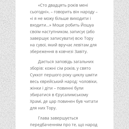
«Сто двадцять років мені
сьогодні», – говорить він народу –
«і я не можу більше виходити і
входити…» Моше робить Йошуа
своїм наступником, записує (або
завершує записувати) всю Тору
на сувої, який вручає левітам для
збереження в ковчезі Завіту.
Дається заповідь загальних
зборів: кожні сім років, у свято
Суккот першого року циклу шміти
весь єврейський народ: чоловіки,
жінки і діти – повинні були
збиратися в Єрусалимському
Храмі, де цар повинен був читати
для них Тору.
Глава завершується
передбаченням про те, що народ