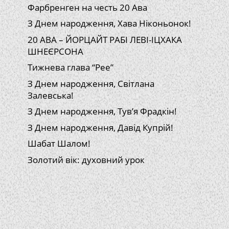
Фарбренген на честь 20 Ава
З Днем народження, Хава Ніконьонок!
20 АВА – ЙОРЦАЙТ РАБІ ЛЕВІ-ІЦХАКА
ШНЕЄРСОНА
Тижнева глава “Рее”
З Днем народження, Світлана
Залевська!
З Днем народження, Тув’я Фрадкін!
З Днем народження, Давід Купрій!
Шабат Шалом!
Золотий вік: духовний урок