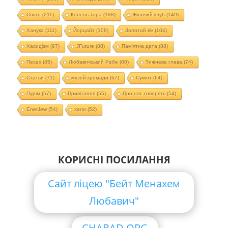
Свято
(211)
Колель Тора
(188)
Жіночий клуб
(149)
Ханука
(111)
Йорцайт
(108)
Золотий вік
(104)
Хасидізм
(97)
JFuture
(88)
Пам'ятна дата
(88)
Песах
(85)
Любавичський Ребе
(80)
Тижнева глава
(74)
Статьи
(71)
музей громади
(67)
Суккот
(64)
Пурім
(57)
Привітання
(55)
Про нас говорять
(54)
EnerJew
(54)
хали
(52)
КОРИСНІ ПОСИЛАННЯ
Сайт ліцею "Бейт Менахем
Любавич"
CHABAD.ORG