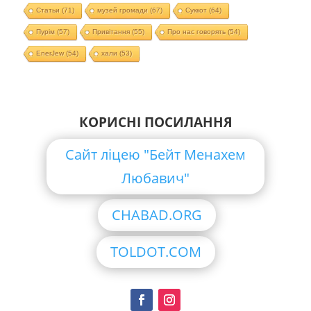
Статьи
(71)
музей громади
(67)
Суккот
(64)
Пурім
(57)
Привітання
(55)
Про нас говорять
(54)
EnerJew
(54)
хали
(53)
КОРИСНІ ПОСИЛАННЯ
Сайт ліцею "Бейт Менахем
Любавич"
CHABAD.ORG
TOLDOT.COM