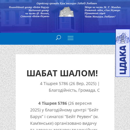
ШАБАТ ШАЛОМ!
4 Тішрея 5786 (26 Вер, 2025)
|
Благодійність
,
Громада
,
С
4 Тішрея 5786
(26 вересня
2025) у благодійному центрі “Бейт
Барух” і синагозі “Бейт Реувен” (м.
Кам’янське) організовано видачу
та адресну доставку традиційних