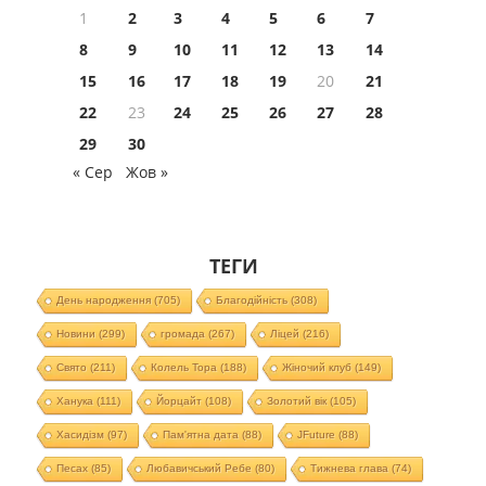
1
2
3
4
5
6
7
8
9
10
11
12
13
14
15
16
17
18
19
20
21
22
23
24
25
26
27
28
29
30
« Сер
Жов »
ТЕГИ
День народження
(705)
Благодійність
(308)
Новини
(299)
громада
(267)
Ліцей
(216)
Свято
(211)
Колель Тора
(188)
Жіночий клуб
(149)
Ханука
(111)
Йорцайт
(108)
Золотий вік
(105)
Хасидізм
(97)
Пам'ятна дата
(88)
JFuture
(88)
Песах
(85)
Любавичський Ребе
(80)
Тижнева глава
(74)