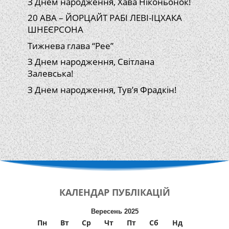
З Днем народження, Хава Ніконьонок!
20 АВА – ЙОРЦАЙТ РАБІ ЛЕВІ-ІЦХАКА
ШНЕЄРСОНА
Тижнева глава “Рее”
З Днем народження, Світлана
Залевська!
З Днем народження, Тув’я Фрадкін!
КАЛЕНДАР
ПУБЛІКАЦІЙ
Вересень 2025
Пн
Вт
Ср
Чт
Пт
Сб
Нд