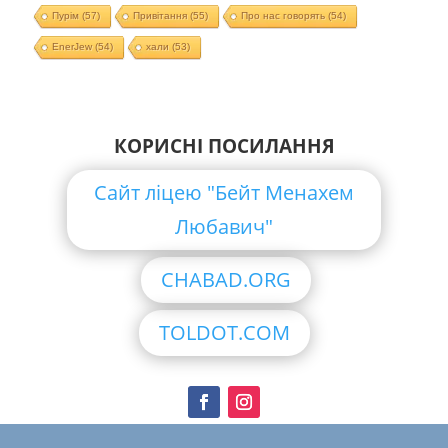
Пурім
(57)
Привітання
(55)
Про нас говорять
(54)
EnerJew
(54)
хали
(53)
КОРИСНІ ПОСИЛАННЯ
Сайт ліцею "Бейт Менахем
Любавич"
CHABAD.ORG
TOLDOT.COM