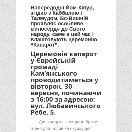
Напередодні Йом-Кіпур,
згідно з Каббалою і
Талмудом, Вс-Вишній
проявляє особливе
милосердя до Свого
народу, саме в цей час і
влаштовують церемонію
“Капарот”.
Церемонія капарот
у Єврейській
громаді
Кам’янського
проводитиметься у
вівторок, 30
вересня, починаючи
з 16:00 за адресою:
вул. Любавичського
Ребе, 5.
Для капарот заведено брати
півня для чоловіка і курку для