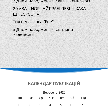
З Днем народження, Хава Ніконьонок!
20 АВА – ЙОРЦАЙТ РАБІ ЛЕВІ-ІЦХАКА
ШНЕЄРСОНА
Тижнева глава “Рее”
З Днем народження, Світлана
Залевська!
КАЛЕНДАР
ПУБЛІКАЦІЙ
Вересень 2025
Пн
Вт
Ср
Чт
Пт
Сб
Нд
1
2
3
4
5
6
7