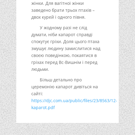
жінки. Для вагітної жінки
заведено брати трьох птахів –
двох курей і одного півня.
У жодному разі не слід
думати, ніби капарот справді
спокутує гріхи. Доля цього птаха
змушує людину замислитися над
своєю поведінкою, покаятися в
гріхах перед Вс-Вишнім і перед
людьми.
Більш детально про
церемонію капарот дивіться на
сайті:
https://djc.com.ua/public/files/23/8563/12-
kaparot.pdf