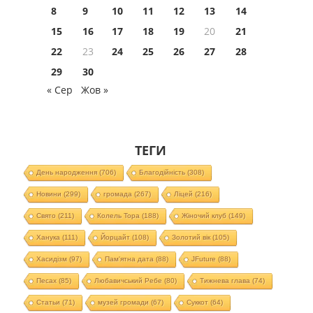
8
9
10
11
12
13
14
15
16
17
18
19
20
21
22
23
24
25
26
27
28
29
30
« Сер
Жов »
ТЕГИ
День народження
(706)
Благодійність
(308)
Новини
(299)
громада
(267)
Ліцей
(216)
Свято
(211)
Колель Тора
(188)
Жіночий клуб
(149)
Ханука
(111)
Йорцайт
(108)
Золотий вік
(105)
Хасидізм
(97)
Пам'ятна дата
(88)
JFuture
(88)
Песах
(85)
Любавичський Ребе
(80)
Тижнева глава
(74)
Статьи
(71)
музей громади
(67)
Суккот
(64)