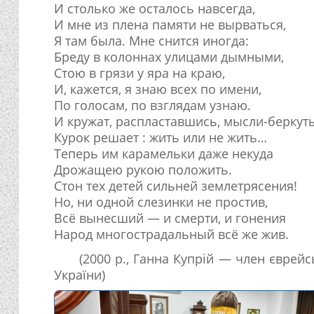
И столько же осталось навсегда,
И мне из плена памяти не вырваться,
Я там была. Мне снится иногда:
Бреду в колоннах улицами дымными,
Стою в грязи у яра на краю,
И, кажется, я знаю всех по имени,
По голосам, по взглядам узнаю.
И кружат, распластавшись, мысли-беркут
Курок решает : жить или не жить…
Теперь им карамельки даже некуда
Дрожащею рукою положить.
Стон тех детей сильней землетрясения!
Но, ни одной слезинки не простив,
Всё вынесший — и смерти, и гонения
Народ многострадальный всё же жив.
(2000 р., Ганна Купрій — член єврей
України)