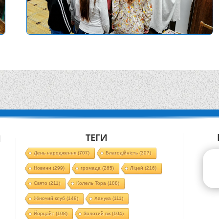
ТЕГИ
Й
День народження
(707)
Благодійність
(307)
Новини
(299)
громада
(265)
Ліцей
(216)
Свято
(211)
Колель Тора
(188)
Жіночий клуб
(149)
Ханука
(111)
Йорцайт
(108)
Золотий вік
(104)