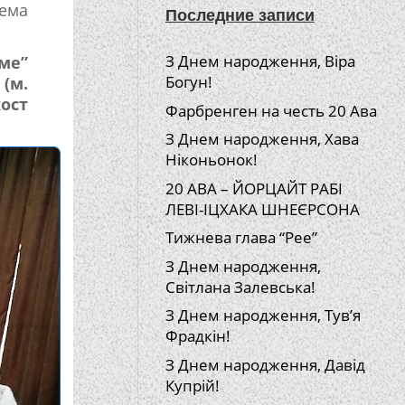
рема
Последние записи
З Днем народження, Віра
ме”
Богун!
(м.
кост
Фарбренген на честь 20 Ава
З Днем народження, Хава
Ніконьонок!
20 АВА – ЙОРЦАЙТ РАБІ
ЛЕВІ-ІЦХАКА ШНЕЄРСОНА
Тижнева глава “Рее”
З Днем народження,
Світлана Залевська!
З Днем народження, Тув’я
Фрадкін!
З Днем народження, Давід
Купрій!