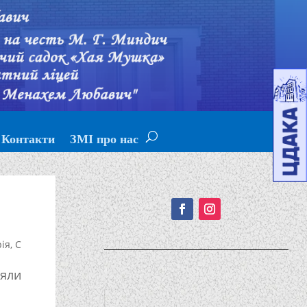
Контакти
ЗМІ про нас
Подписывайтесь!
рія
,
С
ляли