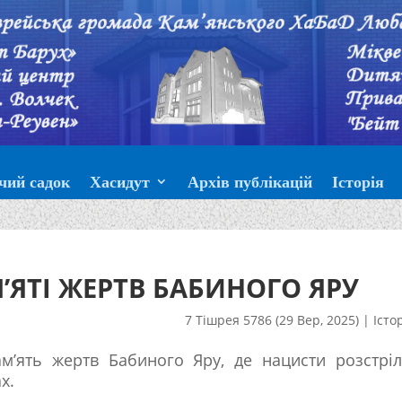
чий садок
Хасидут
Архів публікацій
Історія
’ЯТІ ЖЕРТВ БАБИНОГО ЯРУ
7 Тішрея 5786 (29 Вер, 2025)
|
Істо
м’ять жертв Бабиного Яру, де нацисти розстрі
х.