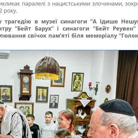
 викликає паралелі з нацистськими злочинами, зок
2 року.
у трагедію в музеї синагоги “А Ідише Нешу
нтру “Бейт Барух” і синагоги “Бейт Реувен” 
лювання свічок пам’яті біля меморіалу “Голо