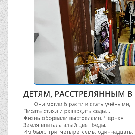
ДЕТЯМ, РАССТРЕЛЯННЫМ В 
Они могли б расти и стать учёными,
Писать стихи и разводить сады…
Жизнь оборвали выстрелами. Чёрная
Земля впитала алый цвет беды.
Им было три, четыре, семь, одиннадцать,