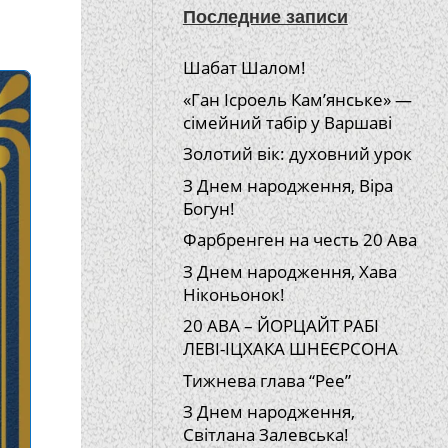
Последние записи
Шабат Шалом!
«Ган Ісроель Кам’янське» —
сімейний табір у Варшаві
Золотий вік: духовний урок
З Днем народження, Віра
Богун!
Фарбренген на честь 20 Ава
З Днем народження, Хава
Ніконьонок!
20 АВА – ЙОРЦАЙТ РАБІ
ЛЕВІ-ІЦХАКА ШНЕЄРСОНА
Тижнева глава “Рее”
З Днем народження,
Світлана Залевська!