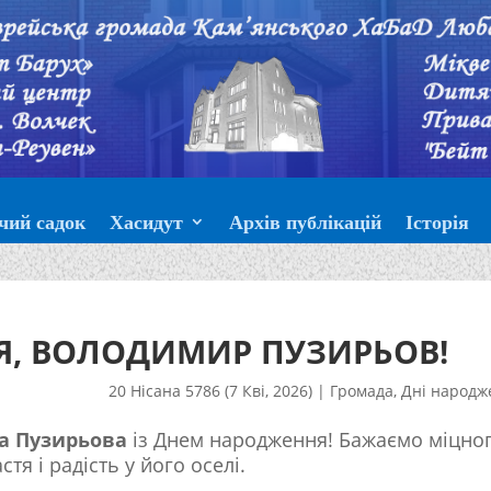
чий садок
Хасидут
Архів публікацій
Історія
Я, ВОЛОДИМИР ПУЗИРЬОВ!
20 Нісана 5786 (7 Кві, 2026)
|
Громада
,
Дні народж
 Пузирьова
із Днем народження! Бажаємо міцно
стя і радість у його оселі.