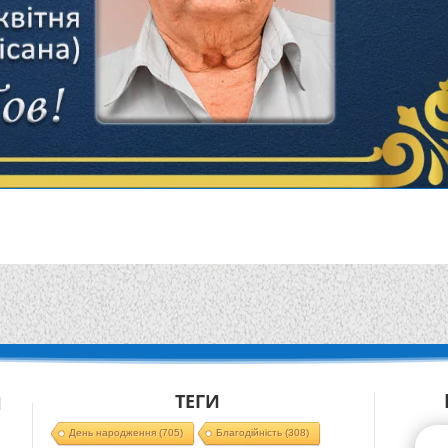
ТЕГИ
Й
День народження
(705)
Благодійність
(308)