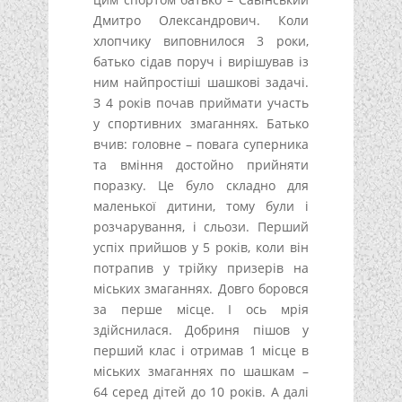
Дмитро Олександрович. Коли
хлопчику виповнилося 3 роки,
батько сідав поруч і вирішував із
ним найпростіші шашкові задачі.
З 4 років почав приймати участь
у спортивних змаганнях. Батько
вчив: головне – повага суперника
та вміння достойно прийняти
поразку. Це було складно для
маленької дитини, тому були і
розчарування, і сльози. Перший
успіх прийшов у 5 років, коли він
потрапив у трійку призерів на
міських змаганнях. Довго боровся
за перше місце. І ось мрія
здійснилася. Добриня пішов у
перший клас і отримав 1 місце в
міських змаганнях по шашкам –
64 серед дітей до 10 років. А далі