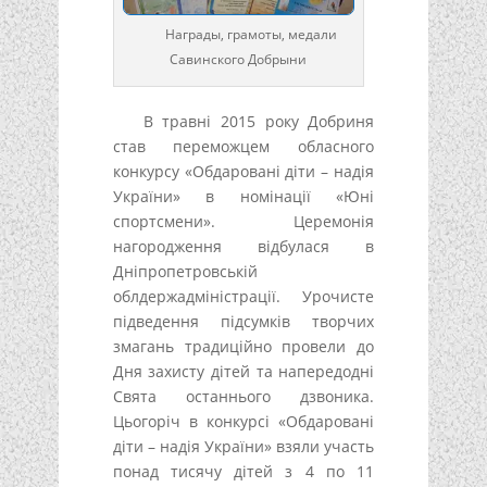
Награды, грамоты, медали
Савинского Добрыни
В травні 2015 року Добриня
став переможцем обласного
конкурсу «Обдаровані діти – надія
України» в номінації «Юні
спортсмени». Церемонія
нагородження відбулася в
Дніпропетровській
облдержадміністрації. Урочисте
підведення підсумків творчих
змагань традиційно провели до
Дня захисту дітей та напередодні
Свята останнього дзвоника.
Цьогоріч в конкурсі «Обдаровані
діти – надія України» взяли участь
понад тисячу дітей з 4 по 11