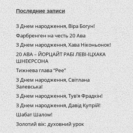
Последние записи
З Днем народження, Віра Богун!
Фарбренген на честь 20 Ава
З Днем народження, Хава Ніконьонок!
20 АВА – ЙОРЦАЙТ РАБІ ЛЕВІ-ІЦХАКА
ШНЕЄРСОНА
Тижнева глава “Рее”
З Днем народження, Світлана
Залевська!
З Днем народження, Тув’я Фрадкін!
З Днем народження, Давід Купрій!
Шабат Шалом!
Золотий вік: духовний урок