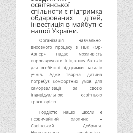
освітянської
спільноти є підтримка
обдарованих дітей,
інвестиція в майбутнє
нашої України.
Організація навчально-
виховного процесу в НВК «Ор-
Авнер» надає можливість
впроваджувати ініціативу батьків
для всебічної підтримки нахилів
учнів. Адже творча дитина
потребує комфортних умов для
самореалізації за своєю
індивідуальною освітньою
траєкторією.
Гордістю нашої школи є
незвичайний хлопчик –
Савінський Добриня.
Неординарна зовнішність,