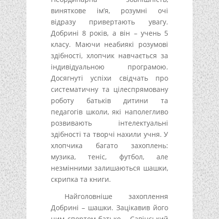
виняткове ім’я, розумні очі
відразу привертають увагу.
Добрині 8 років, а він – учень 5
класу. Маючи неабиякі розумові
здібності, хлопчик навчається за
індивідуальною програмою.
Досягнуті успіхи свідчать про
систематичну та цілеспрямовану
роботу батьків дитини та
педагогів школи, які наполегливо
розвивають інтелектуальні
здібності та творчі нахили учня. У
хлопчика багато захоплень:
музика, теніс, футбол, але
незмінними залишаються шашки,
скрипка та книги.
Найголовніше захоплення
Добрині – шашки. Зацікавив його
цим спортом батько – Савінський