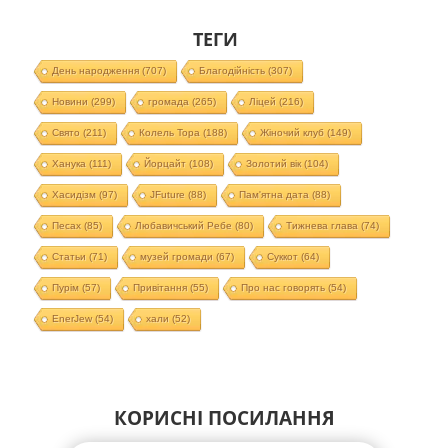
ТЕГИ
День народження
(707)
Благодійність
(307)
Новини
(299)
громада
(265)
Ліцей
(216)
Свято
(211)
Колель Тора
(188)
Жіночий клуб
(149)
Ханука
(111)
Йорцайт
(108)
Золотий вік
(104)
Хасидізм
(97)
JFuture
(88)
Пам'ятна дата
(88)
Песах
(85)
Любавичський Ребе
(80)
Тижнева глава
(74)
Статьи
(71)
музей громади
(67)
Суккот
(64)
Пурім
(57)
Привітання
(55)
Про нас говорять
(54)
EnerJew
(54)
хали
(52)
КОРИСНІ ПОСИЛАННЯ