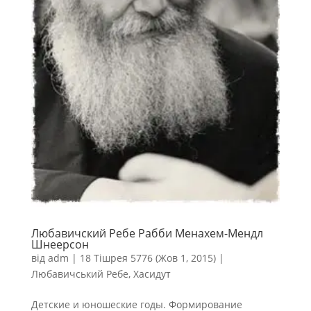
Любавичский Ребе Рабби Менахем-Мендл
Шнеерсон
від
adm
|
18 Тішрея 5776 (Жов 1, 2015)
|
Любавичський Ребе
,
Хасидут
Детские и юношеские годы. Формирование