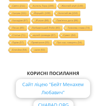
Свято
(211)
Колель Тора
(188)
Жіночий клуб
(149)
Ханука
(111)
Йорцайт
(108)
Золотий вік
(104)
Хасидізм
(97)
JFuture
(88)
Пам'ятна дата
(88)
Песах
(85)
Любавичський Ребе
(80)
Тижнева глава
(74)
Статьи
(71)
музей громади
(67)
Суккот
(64)
Пурім
(57)
Привітання
(55)
Про нас говорять
(54)
EnerJew
(54)
хали
(52)
КОРИСНІ ПОСИЛАННЯ
Сайт ліцею "Бейт Менахем
Любавич"
CHABAD.ORG