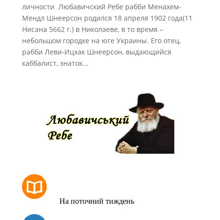
личности Любавичский Ребе рабби Менахем-
Мендл Шнеерсон родился 18 апреля 1902 года(11
Нисана 5662 г.) в Николаеве, в то время –
небольшом городке на юге Украины. Его отец,
рабби Леви-Ицхак Шнеерсон, выдающийся
каббалист, знаток...
РОЗКЛАД МОЛИТОВ
На поточний тиждень