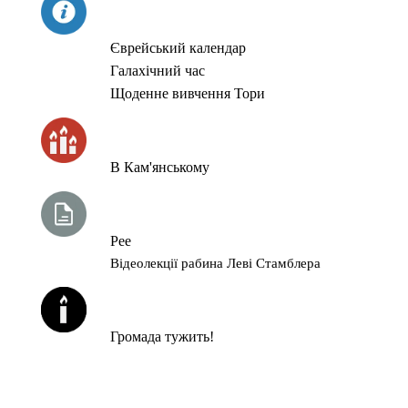
СЬОГОДНІ
Єврейський календар
Галахічний час
Щоденне вивчення Тори
ЧАС ЗАПАЛЮВАННЯ СВІЧОК
В Кам'янському
ТИЖНЕВА ГЛАВА ТОРИ
Рее
Відеолекції рабина Леві Стамблера
ЙОРЦАЙТИ У СЕРПНІ
Громада тужить!