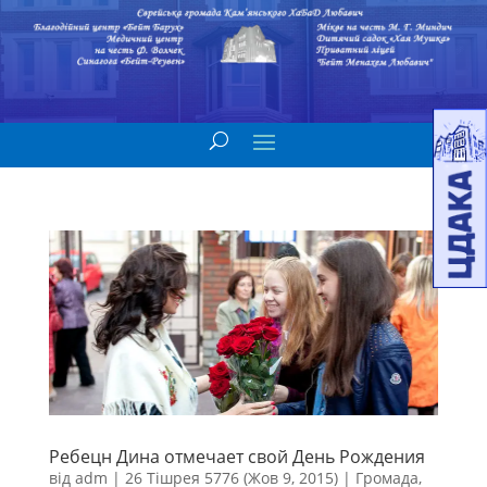
Ребецн Дина отмечает свой День Рождения
від
adm
|
26 Тішрея 5776 (Жов 9, 2015)
|
Громада
,