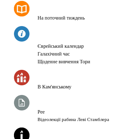
РОЗКЛАД МОЛИТОВ
На поточний тиждень
СЬОГОДНІ
Єврейський календар
Галахічний час
Щоденне вивчення Тори
ЧАС ЗАПАЛЮВАННЯ СВІЧОК
В Кам'янському
ТИЖНЕВА ГЛАВА ТОРИ
Рее
Відеолекції рабина Леві Стамблера
ЙОРЦАЙТИ У СЕРПНІ