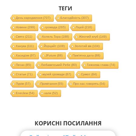
ТЕГИ
День народження
(707)
Благодійність
(307)
Новини
(299)
громада
(265)
Ліцей
(216)
Свято
(211)
Колель Тора
(188)
Жіночий клуб
(149)
Ханука
(111)
Йорцайт
(108)
Золотий вік
(104)
Хасидізм
(97)
JFuture
(88)
Пам'ятна дата
(88)
Песах
(85)
Любавичський Ребе
(80)
Тижнева глава
(74)
Статьи
(71)
музей громади
(67)
Суккот
(64)
Пурім
(57)
Привітання
(55)
Про нас говорять
(54)
EnerJew
(54)
хали
(52)
КОРИСНІ ПОСИЛАННЯ