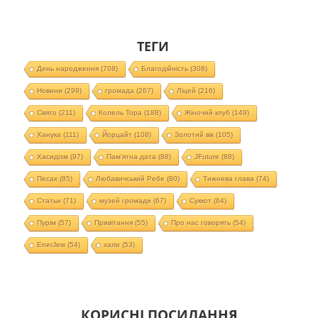
ТЕГИ
День народження
(708)
Благодійність
(308)
Новини
(299)
громада
(267)
Ліцей
(216)
Свято
(211)
Колель Тора
(188)
Жіночий клуб
(149)
Ханука
(111)
Йорцайт
(108)
Золотий вік
(105)
Хасидізм
(97)
Пам'ятна дата
(88)
JFuture
(88)
Песах
(85)
Любавичський Ребе
(80)
Тижнева глава
(74)
Статьи
(71)
музей громади
(67)
Суккот
(64)
Пурім
(57)
Привітання
(55)
Про нас говорять
(54)
EnerJew
(54)
хали
(53)
КОРИСНІ ПОСИЛАННЯ