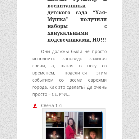
воспитанники
детского сада “Хая-
Мушка” получили
наборы с
ханукальными
подсвечниками, НО!!!
Они должны были не просто
исполнить заповедь зажигая
свечи, а, шагая в ногу со
временем, поделится этим
событием со всеми евреями
города. Как это сделать? Да очень
просто – СЕЛФИ…
Свеча 1-я