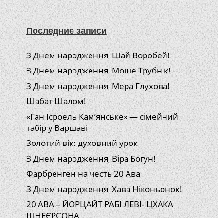
Последние записи
З Днем народження, Шай Воробей!
З Днем народження, Моше Трубнік!
З Днем народження, Мера Глухова!
Шабат Шалом!
«Ган Ісроель Кам’янське» — сімейний
табір у Варшаві
Золотий вік: духовний урок
З Днем народження, Віра Богун!
Фарбренген на честь 20 Ава
З Днем народження, Хава Ніконьонок!
20 АВА – ЙОРЦАЙТ РАБІ ЛЕВІ-ІЦХАКА
ШНЕЄРСОНА