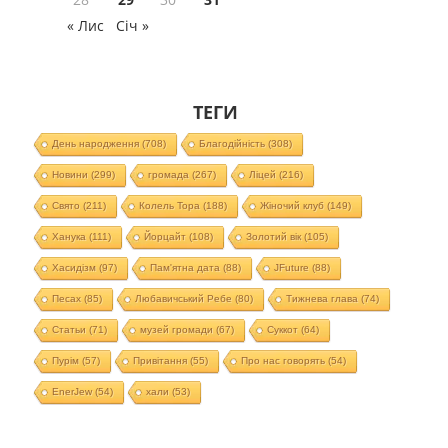
« Лис
Січ »
ТЕГИ
День народження
(708)
Благодійність
(308)
Новини
(299)
громада
(267)
Ліцей
(216)
Свято
(211)
Колель Тора
(188)
Жіночий клуб
(149)
Ханука
(111)
Йорцайт
(108)
Золотий вік
(105)
Хасидізм
(97)
Пам'ятна дата
(88)
JFuture
(88)
Песах
(85)
Любавичський Ребе
(80)
Тижнева глава
(74)
Статьи
(71)
музей громади
(67)
Суккот
(64)
Пурім
(57)
Привітання
(55)
Про нас говорять
(54)
EnerJew
(54)
хали
(53)