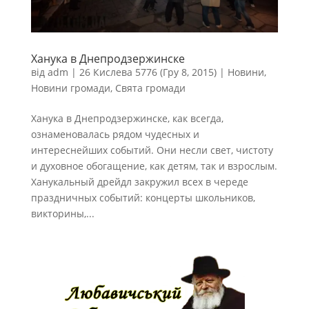
Ханука в Днепродзержинске
від
adm
|
26 Кислева 5776 (Гру 8, 2015)
|
Новини
,
Новини громади
,
Свята громади
Ханука в Днепродзержинске, как всегда,
ознаменовалась рядом чудесных и
интереснейших событий. Они несли свет, чистоту
и духовное обогащение, как детям, так и взрослым.
Ханукальный дрейдл закружил всех в череде
праздничных событий: концерты школьников,
викторины,...