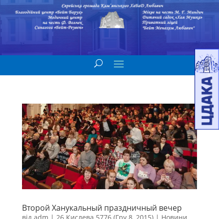
Второй Ханукальный праздничный вечер
від
adm
|
26 Кислева 5776 (Гру 8, 2015)
|
Новини
,