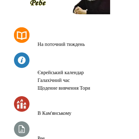
РОЗКЛАД МОЛИТОВ
На поточний тиждень
СЬОГОДНІ
Єврейський календар
Галахічний час
Щоденне вивчення Тори
ЧАС ЗАПАЛЮВАННЯ СВІЧОК
В Кам'янському
ТИЖНЕВА ГЛАВА ТОРИ
Рее