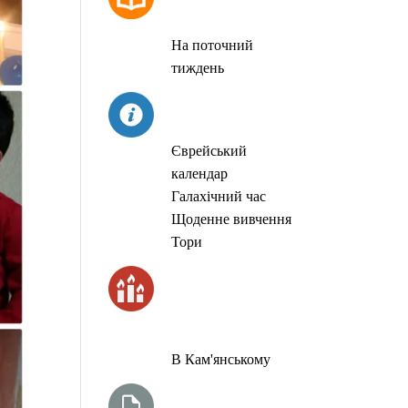
МОЛИТОВ
На поточний
тиждень
СЬОГОДНІ
Єврейський
календар
Галахічний час
Щоденне вивчення
Тори
ЧАС
ЗАПАЛЮВАННЯ
СВІЧОК
В Кам'янському
ТИЖНЕВА