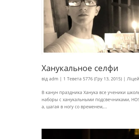
Ханукальное селфи
від
adm
|
1 Тевета 5776 (Гру 13, 2015)
|
Ліце
В канун праздника Ханука все ученики школ
наборы с ханукальными подсвечниками, НО!!
а, шагая в ногу со временем,...