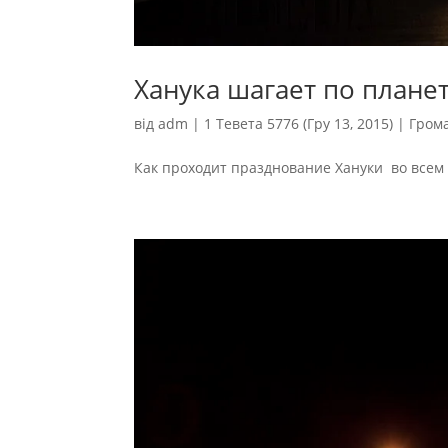
Ханука шагает по плане
від
adm
|
1 Тевета 5776 (Гру 13, 2015)
|
Гром
Как проходит празднование Хануки во всем 