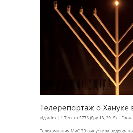
Телерепортаж о Хануке
від
adm
|
1 Тевета 5776 (Гру 13, 2015)
|
Гром
Телекомпания МиС ТВ выпустила видеорепор