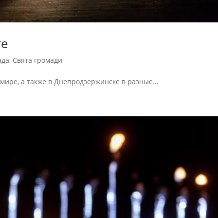
те
ада
,
Свята громади
мире, а также в Днепродзержинске в разные...