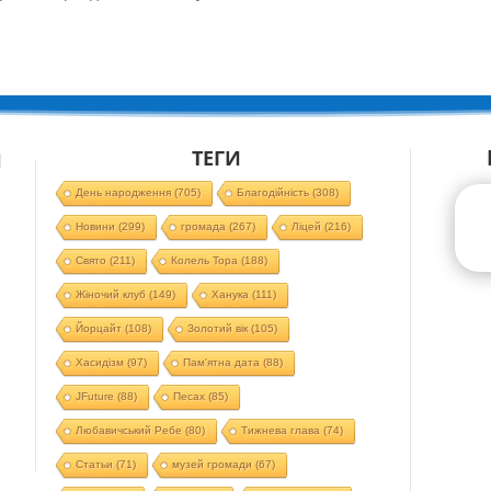
ТЕГИ
Й
День народження
(705)
Благодійність
(308)
Новини
(299)
громада
(267)
Ліцей
(216)
Свято
(211)
Колель Тора
(188)
Жіночий клуб
(149)
Ханука
(111)
Йорцайт
(108)
Золотий вік
(105)
Хасидізм
(97)
Пам'ятна дата
(88)
JFuture
(88)
Песах
(85)
Любавичський Ребе
(80)
Тижнева глава
(74)
Статьи
(71)
музей громади
(67)