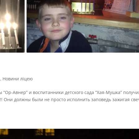
й
,
Новини ліцею
ы “Ор-Авнер” и воспитанники детского сада “Хая-Мушка” получ
! Они должны были не просто исполнить заповедь зажигая све