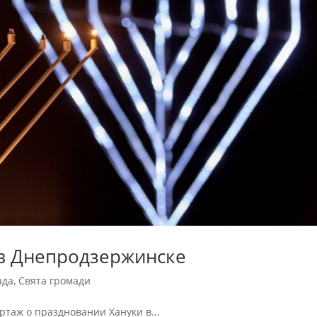
 в Днепродзержинске
ада
,
Свята громади
таж о праздновании Хануки в...