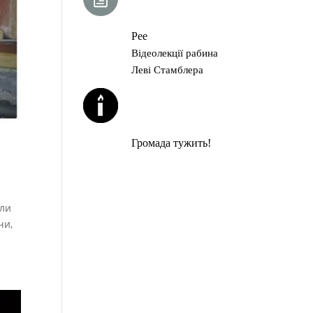
ГЛАВА ТОРИ
Рее
Відеолекції рабина
Леві Стамблера
ЙОРЦАЙТИ У
СЕРПНІ
Громада тужить!
или
чи,