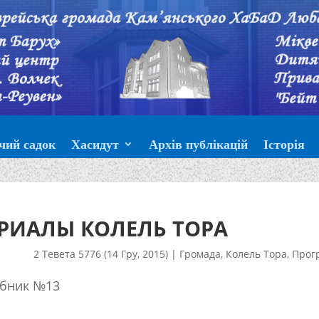
чий садок
Хасидут
Архів публікацій
Історія
РИАЛЫ КОЛЕЛЬ ТОРА
2 Тевета 5776 (14 Гру, 2015)
|
Громада
,
Колель Тора
,
Прог
ебник №13