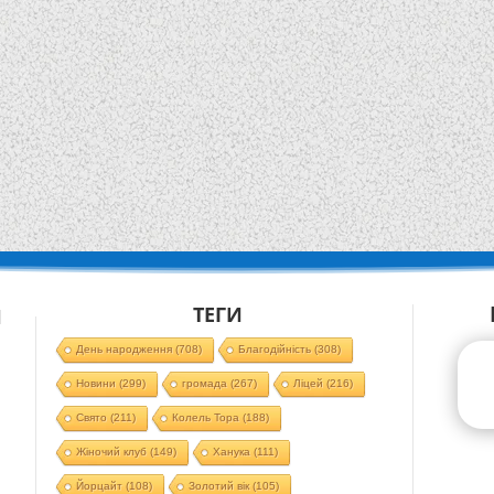
ТЕГИ
Й
День народження
(708)
Благодійність
(308)
Новини
(299)
громада
(267)
Ліцей
(216)
Свято
(211)
Колель Тора
(188)
Жіночий клуб
(149)
Ханука
(111)
Йорцайт
(108)
Золотий вік
(105)