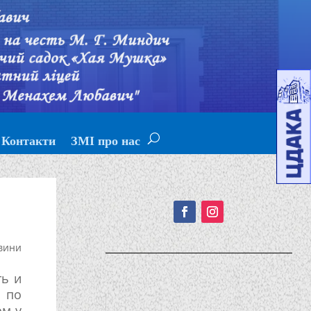
Контакти
ЗМІ про нас
Подписывайтесь!
вини
ть и
 по
ом у