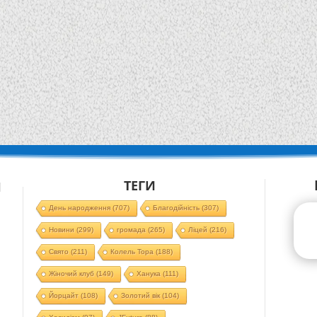
ТЕГИ
Й
День народження
(707)
Благодійність
(307)
Новини
(299)
громада
(265)
Ліцей
(216)
Свято
(211)
Колель Тора
(188)
Жіночий клуб
(149)
Ханука
(111)
Йорцайт
(108)
Золотий вік
(104)