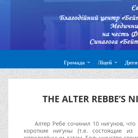
Громада
Ліцей
Дитя
THE ALTER REBBE’S
Алтер Ребе сочинил 10 нигунов, что
короткие нигуны (т.е. состоящие из
определённым датам. Большинство своих