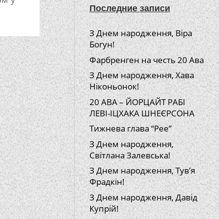
Последние записи
З Днем народження, Віра
Богун!
Фарбренген на честь 20 Ава
З Днем народження, Хава
Ніконьонок!
20 АВА – ЙОРЦАЙТ РАБІ
ЛЕВІ-ІЦХАКА ШНЕЄРСОНА
Тижнева глава “Рее”
З Днем народження,
Світлана Залевська!
З Днем народження, Тув’я
Фрадкін!
З Днем народження, Давід
Купрій!