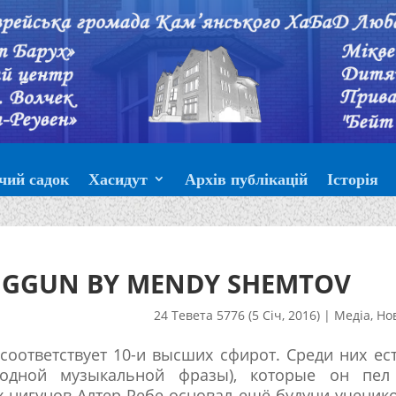
чий садок
Хасидут
Архів публікацій
Історія
 NIGGUN BY MENDY SHEMTOV
24 Тевета 5776 (5 Січ, 2016)
|
Медіа
,
Но
 соответствует 10-и высших сфирот. Среди них ес
 одной музыкальной фразы), которые он пел
 нигунов Алтер Ребе основал ещё будучи ученик