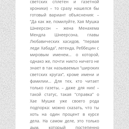
светских сплетен и газетной
хроники) – то сразу нашелся бы
готовый вариант объяснения: –
“Да как же, помилуйте, Хая Мушка
Шнеерсон – жена Менахема
Мендла Шнеерсона, главы
Любавических хасидов, “первая
леди Хабада”, легенда, Реббецин с
мировым именем… о которой,
однако же, почти никто ничего не
знает в так называемых “широких
светских кругах”, кроме имени и
фамилии… Для тех, кто читает
только газеты, – даже для них! –
такой статус, такая “справка” о
Хае Мушке уже своего рода
подпорка: можно сказать, что ты
хоть на один процент в курсе
дела. На самом деле, это только
дым, который постепенно