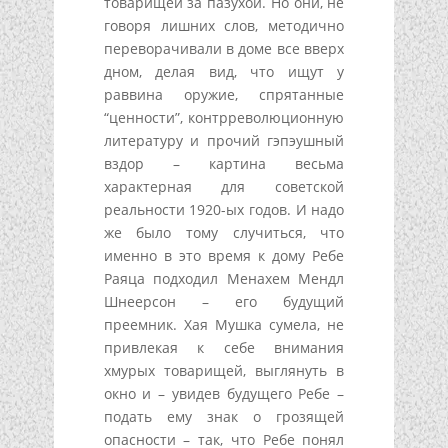
товарищей за пазухой. Но они, не
говоря лишних слов, методично
переворачивали в доме все вверх
дном, делая вид, что ищут у
раввина оружие, спрятанные
“ценности”, контрреволюционную
литературу и прочий гэпэушный
вздор – картина весьма
характерная для советской
реальности 1920-ых годов. И надо
же было тому случиться, что
именно в это время к дому Ребе
Раяца подходил Менахем Мендл
Шнеерсон – его будущий
преемник. Хая Мушка сумела, не
привлекая к себе внимания
хмурых товарищей, выглянуть в
окно и – увидев будущего Ребе –
подать ему знак о грозящей
опасности – так, что Ребе понял