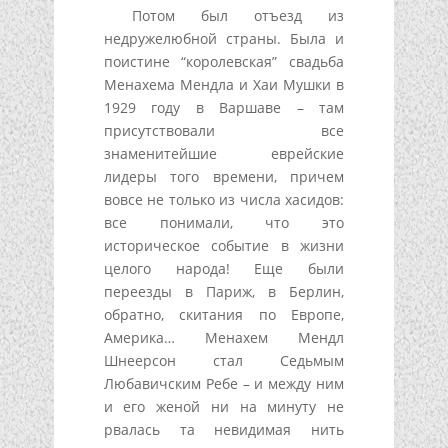
Потом был отъезд из
недружелюбной страны. Была и
поистине “королевская” свадьба
Менахема Мендла и Хаи Мушки в
1929 году в Варшаве – там
присутствовали все
знаменитейшие еврейские
лидеры того времени, причем
вовсе не только из числа хасидов:
все понимали, что это
историческое событие в жизни
целого народа! Еще были
переезды в Париж, в Берлин,
обратно, скитания по Европе,
Америка… Менахем Мендл
Шнеерсон стал Седьмым
Любавичским Ребе – и между ним
и его женой ни на минуту не
рвалась та невидимая нить