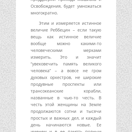
Освобождения, будет умножаться
многократно.
Этим и измеряется истинное
величие Реббецин – если такую
вещь как истинное величие
вообще можно какими-то
человеческими мерками
измерить. Это и значит
“увековечить память великого
человека” – а вовсе не гром
духовых оркестров, не широкие
продувные проспекты или
трансокеанские корабли,
названные в чью-то честь. В
честь этой женщины на Земле
продолжаются сотни и тысячи
простых и важных дел, и каждый
день начинаются новые. Ее
именем и в ее память полным