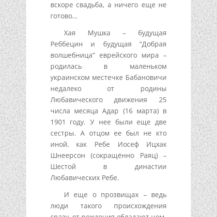
вскоре свадьба, а ничего еще не
готово…
Хая Мушка – будущая
Реббецин и будущая “Добрая
волшебница” еврейского мира –
родилась в маленьком
украинском местечке Бабановичи
недалеко от родины
Любавического движения 25
числа месяца Адар (16 марта) в
1901 году. У нее были еще две
сестры. А отцом ее был не кто
иной, как Ребе Иосеф Ицхак
Шнеерсон (сокращённо Раяц) –
Шестой в династии
Любавических Ребе.
И еще о прозвищах – ведь
люди такого происхождения
сразу, от рождения обладают чем-