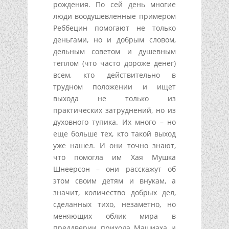
рождения. По сей день многие
люди воодушевленные примером
Реббецин помогают не только
деньгами, но и добрым словом,
дельным советом и душевным
теплом (что часто дороже денег)
всем, кто действительно в
трудном положении и ищет
выхода не только из
практических затруднений, но из
духовного тупика. Их много – но
еще больше тех, кто такой выход
уже нашел. И они точно знают,
что помогла им Хая Мушка
Шнеерсон – они расскажут об
этом своим детям и внукам, а
значит, количество добрых дел,
сделанных тихо, незаметно, но
меняющих облик мира в
преддверии прихода Машиаха и