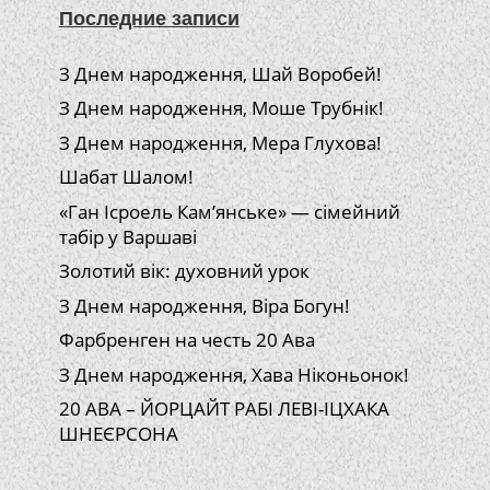
Последние записи
З Днем народження, Шай Воробей!
З Днем народження, Моше Трубнік!
З Днем народження, Мера Глухова!
Шабат Шалом!
«Ган Ісроель Кам’янське» — сімейний
табір у Варшаві
Золотий вік: духовний урок
З Днем народження, Віра Богун!
Фарбренген на честь 20 Ава
З Днем народження, Хава Ніконьонок!
20 АВА – ЙОРЦАЙТ РАБІ ЛЕВІ-ІЦХАКА
ШНЕЄРСОНА