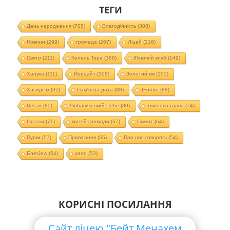
ТЕГИ
День народження
(708)
Благодійність
(308)
Новини
(299)
громада
(267)
Ліцей
(216)
Свято
(211)
Колель Тора
(188)
Жіночий клуб
(149)
Ханука
(111)
Йорцайт
(108)
Золотий вік
(105)
Хасидізм
(97)
Пам'ятна дата
(88)
JFuture
(88)
Песах
(85)
Любавичський Ребе
(80)
Тижнева глава
(74)
Статьи
(71)
музей громади
(67)
Суккот
(64)
Пурім
(57)
Привітання
(55)
Про нас говорять
(54)
EnerJew
(54)
хали
(53)
КОРИСНІ ПОСИЛАННЯ
Сайт ліцею "Бейт Менахем