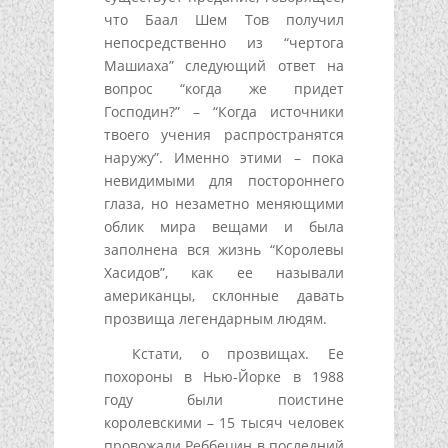
что Баал Шем Тов получил
непосредственно из “чертога
Машиаха” следующий ответ на
вопрос “когда же придет
Господин?” – “Когда источники
твоего учения распространятся
наружу”. Именно этими – пока
невидимыми для постороннего
глаза, но незаметно меняющими
облик мира вещами и была
заполнена вся жизнь “Королевы
Хасидов”, как ее называли
американцы, склонные давать
прозвища легендарным людям.
Кстати, о прозвищах. Ее
похороны в Нью-Йорке в 1988
году были поистине
королевскими – 15 тысяч человек
провожали Реббецин в последний