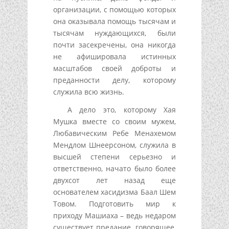
организации, с помощью которых
она оказывала помощь тысячам и
тысячам нуждающихся, были
почти засекречены, она никогда
не афишировала истинных
масштабов своей доброты и
преданности делу, которому
служила всю жизнь.
А дело это, которому Хая
Мушка вместе со своим мужем,
Любавическим Ребе Менахемом
Мендлом Шнеерсоном, служила в
высшей степени серьезно и
ответственно, начато было более
двухсот лет назад еще
основателем хасидизма Баал Шем
Товом. Подготовить мир к
приходу Машиаха – ведь недаром
существует предание, говорящее,