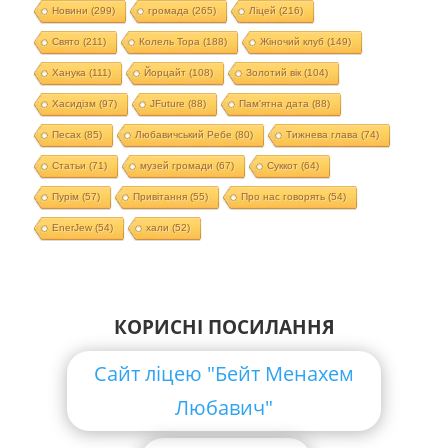
Новини
(299)
громада
(265)
Ліцей
(216)
Свято
(211)
Колель Тора
(188)
Жіночий клуб
(149)
Ханука
(111)
Йорцайт
(108)
Золотий вік
(104)
Хасидізм
(97)
JFuture
(88)
Пам'ятна дата
(88)
Песах
(85)
Любавичський Ребе
(80)
Тижнева глава
(74)
Статьи
(71)
музей громади
(67)
Суккот
(64)
Пурім
(57)
Привітання
(55)
Про нас говорять
(54)
EnerJew
(54)
хали
(52)
КОРИСНІ ПОСИЛАННЯ
Сайт ліцею "Бейт Менахем
Любавич"