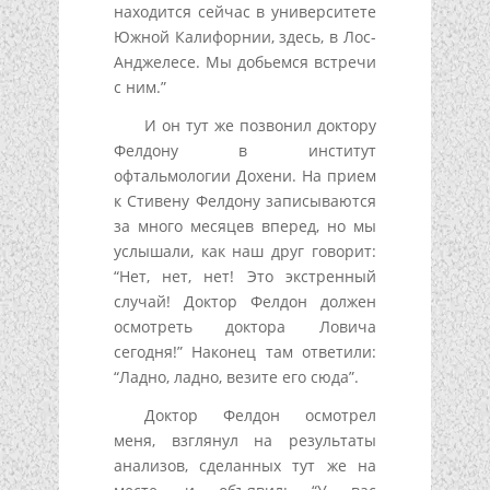
находится сейчас в университете
Южной Калифорнии, здесь, в Лос-
Анджелесе. Мы добьемся встречи
с ним.”
И он тут же позвонил доктору
Фелдону в институт
офтальмологии Дохени. На прием
к Стивену Фелдону записываются
за много месяцев вперед, но мы
услышали, как наш друг говорит:
“Нет, нет, нет! Это экстренный
случай! Доктор Фелдон должен
осмотреть доктора Ловича
сегодня!” Наконец там ответили:
“Ладно, ладно, везите его сюда”.
Доктор Фелдон осмотрел
меня, взглянул на результаты
анализов, сделанных тут же на