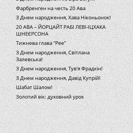
Фарбренген на честь 20 Ава
З Днем народження, Хава Ніконьонок!
20 АВА – ЙОРЦАЙТ РАБІ ЛЕВІ-ІЦХАКА
ШНЕЄРСОНА
Тижнева глава “Рее”
З Днем народження, Світлана
Залевська!
З Днем народження, Тув’я Фрадкін!
З Днем народження, Давід Купрій!
Шабат Шалом!
Золотий вік: духовний урок