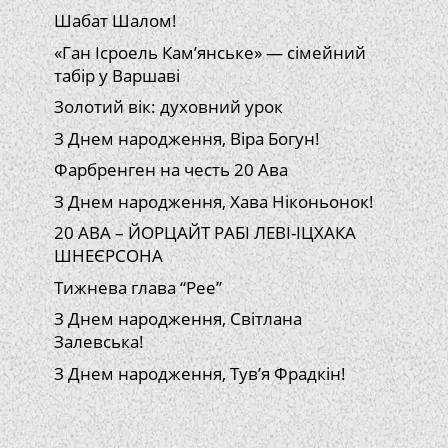
Шабат Шалом!
«Ган Ісроель Кам’янське» — сімейний
табір у Варшаві
Золотий вік: духовний урок
З Днем народження, Віра Богун!
Фарбренген на честь 20 Ава
З Днем народження, Хава Ніконьонок!
20 АВА – ЙОРЦАЙТ РАБІ ЛЕВІ-ІЦХАКА
ШНЕЄРСОНА
Тижнева глава “Рее”
З Днем народження, Світлана
Залевська!
З Днем народження, Тув’я Фрадкін!