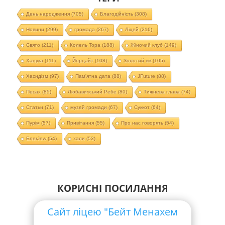
День народження
(705)
Благодійність
(308)
Новини
(299)
громада
(267)
Ліцей
(216)
Свято
(211)
Колель Тора
(188)
Жіночий клуб
(149)
Ханука
(111)
Йорцайт
(108)
Золотий вік
(105)
Хасидізм
(97)
Пам'ятна дата
(88)
JFuture
(88)
Песах
(85)
Любавичський Ребе
(80)
Тижнева глава
(74)
Статьи
(71)
музей громади
(67)
Суккот
(64)
Пурім
(57)
Привітання
(55)
Про нас говорять
(54)
EnerJew
(54)
хали
(53)
КОРИСНІ ПОСИЛАННЯ
Сайт ліцею "Бейт Менахем