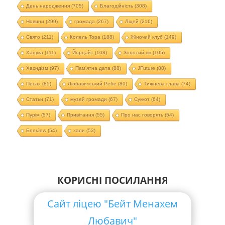
День народження
(705)
Благодійність
(308)
Новини
(299)
громада
(267)
Ліцей
(216)
Свято
(211)
Колель Тора
(188)
Жіночий клуб
(149)
Ханука
(111)
Йорцайт
(108)
Золотий вік
(105)
Хасидізм
(97)
Пам'ятна дата
(88)
JFuture
(88)
Песах
(85)
Любавичський Ребе
(80)
Тижнева глава
(74)
Статьи
(71)
музей громади
(67)
Суккот
(64)
Пурім
(57)
Привітання
(55)
Про нас говорять
(54)
EnerJew
(54)
хали
(53)
КОРИСНІ ПОСИЛАННЯ
Сайт ліцею "Бейт Менахем
Любавич"