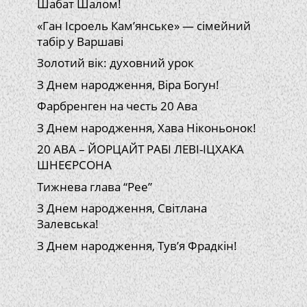
Шабат Шалом!
«Ган Ісроель Кам’янське» — сімейний
табір у Варшаві
Золотий вік: духовний урок
З Днем народження, Віра Богун!
Фарбренген на честь 20 Ава
З Днем народження, Хава Ніконьонок!
20 АВА – ЙОРЦАЙТ РАБІ ЛЕВІ-ІЦХАКА
ШНЕЄРСОНА
Тижнева глава “Рее”
З Днем народження, Світлана
Залевська!
З Днем народження, Тув’я Фрадкін!