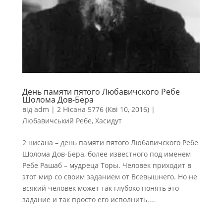
День памяти пятого Любавичского Ребе
Шолома Дов-Бера
від
adm
|
2 Нісана 5776 (Кві 10, 2016)
|
Любавичський Ребе
,
Хасидут
2 нисана – день памяти пятого Любавичского Ребе
Шолома Дов-Бера, более известного под именем
Ребе Рашаб – мудреца Торы. Человек приходит в
этот мир со своим заданием от Всевышнего. Но не
всякий человек может так глубоко понять это
задание и так просто его исполнить....