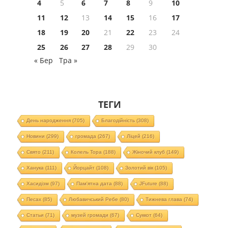
4
5
6
7
8
9
10
11
12
13
14
15
16
17
18
19
20
21
22
23
24
25
26
27
28
29
30
« Бер
Тра »
ТЕГИ
День народження
(705)
Благодійність
(308)
Новини
(299)
громада
(267)
Ліцей
(216)
Свято
(211)
Колель Тора
(188)
Жіночий клуб
(149)
Ханука
(111)
Йорцайт
(108)
Золотий вік
(105)
Хасидізм
(97)
Пам'ятна дата
(88)
JFuture
(88)
Песах
(85)
Любавичський Ребе
(80)
Тижнева глава
(74)
Статьи
(71)
музей громади
(67)
Суккот
(64)