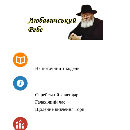
РОЗКЛАД МОЛИТОВ
На поточний тиждень
СЬОГОДНІ
Єврейський календар
Галахічний час
Щоденне вивчення Тори
ЧАС ЗАПАЛЮВАННЯ СВІЧОК