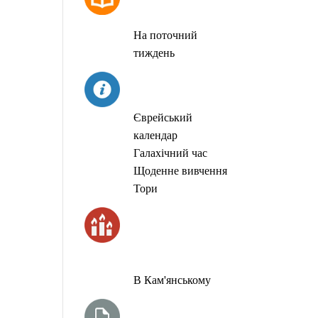
МОЛИТОВ
На поточний
тиждень
СЬОГОДНІ
Єврейський
календар
Галахічний час
Щоденне вивчення
Тори
ЧАС
ЗАПАЛЮВАННЯ
СВІЧОК
В Кам'янському
ТИЖНЕВА