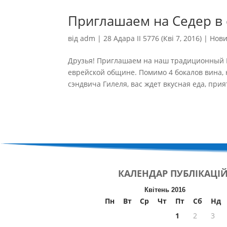
Приглашаем на Седер в
від
adm
|
28 Адара II 5776 (Кві 7, 2016)
|
Нов
Друзья! Приглашаем на наш традиционный 
еврейской общине. Помимо 4 бокалов вина, 
сэндвича Гилеля, вас ждет вкусная еда, при
КАЛЕНДАР
ПУБЛІКАЦІ
Квітень 2016
Пн
Вт
Ср
Чт
Пт
Сб
Нд
1
2
3