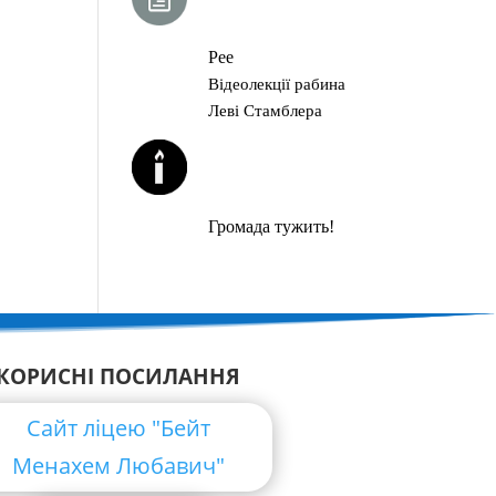
ГЛАВА ТОРИ
Рее
Відеолекції рабина
Леві Стамблера
ЙОРЦАЙТИ У
СЕРПНІ
Громада тужить!
КОРИСНІ ПОСИЛАННЯ
Сайт ліцею "Бейт
Менахем Любавич"