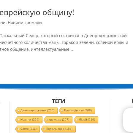
 еврейскую общину!
ини
,
Новини громади
Пасхальный Седер, который состоится в Днепродзержинской
несчетного количества мацы, горькой зелени, соленой воды и
ятное общение, интеллектуальные...
ТЕГИ
Й
День народження
(705)
Благодійність
(308)
Новини
(299)
громада
(267)
Ліцей
(216)
Свято
(211)
Колель Тора
(188)