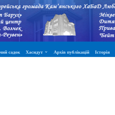
чий садок
Хасидут
Архів публікацій
Історія