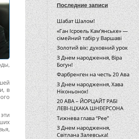
Последние записи
Шабат Шалом!
«Ган Ісроель Кам’янське» —
сімейний табір у Варшаві
Золотий вік: духовний урок
З Днем народження, Віра
ды,
Богун!
Фарбренген на честь 20 Ава
шей
З Днем народження, Хава
и, в
Ніконьонок!
ого
20 АВА – ЙОРЦАЙТ РАБІ
ЛЕВІ-ІЦХАКА ШНЕЄРСОНА
 эти
Тижнева глава “Рее”
ших
З Днем народження,
вья,
Світлана Залевська!