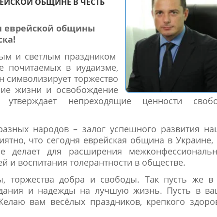
ЕЙСКОЙ ОБЩИНЕ В ЧЕСТЬ
 еврейской общины
ка!
ным и светлым праздником
ее почитаемых в иудаизме,
н символизирует торжество
ние жизни и освобождение
 утверждает непреходящие ценности свобо
разных народов – залог успешного развития на
ятно, что сегодня еврейская община в Украине, 
гое делает для расширения межконфессиональн
ей и воспитания толерантности в обществе.
ы, торжества добра и свободы. Так пусть же в
дания и надежды на лучшую жизнь. Пусть в ва
Желаю вам весёлых праздников, крепкого здоро