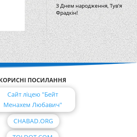
З Днем народження, Тув’я
Фрадкін!
КОРИСНІ ПОСИЛАННЯ
Сайт ліцею "Бейт
Менахем Любавич"
CHABAD.ORG