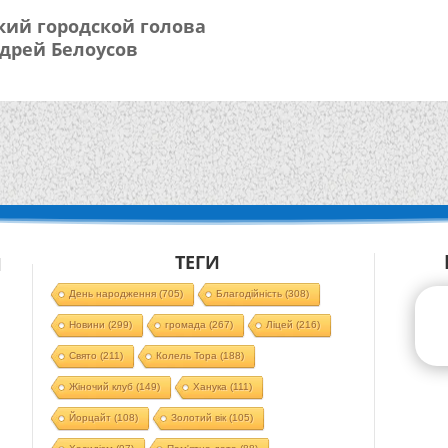
ржинский городской голова
дрей Белоусов
ТЕГИ
Й
День народження
(705)
Благодійність
(308)
Новини
(299)
громада
(267)
Ліцей
(216)
Свято
(211)
Колель Тора
(188)
Жіночий клуб
(149)
Ханука
(111)
Йорцайт
(108)
Золотий вік
(105)