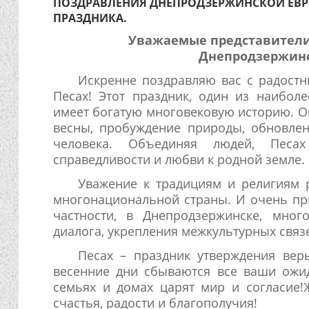
ПОЗДРАВЛЕНИЯ ДНЕПРОДЗЕРЖИНСКОЙ ЕВР
ПРАЗДНИКА.
Уважаемые представители
Днепродзержинс
Искренне поздравляю вас с радост
Песах! Этот праздник, один из наибол
имеет богатую многовековую историю. О
весны, пробуждение природы, обновле
человека. Объединяя людей, Песах
справедливости и любви к родной земле.
Уважение к традициям и религиям 
многонациональной страны. И очень при
частности, в Днепродзержинске, мно
диалога, укрепления межкультурных связ
Песах – праздник утверждения вер
весенние дни сбываются все ваши ожи
семьях и домах царят мир и согласие!
счастья, радости и благополучия!