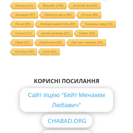
Ханука
(111)
Йорцайт
(108)
Золотий вік
(105)
Хасидізм
(97)
Пам'ятна дата
(88)
JFuture
(88)
Песах
(85)
Любавичський Ребе
(80)
Тижнева глава
(74)
Статьи
(71)
музей громади
(67)
Суккот
(64)
Пурім
(57)
Привітання
(55)
Про нас говорять
(54)
EnerJew
(54)
хали
(53)
КОРИСНІ ПОСИЛАННЯ
Сайт ліцею "Бейт Менахем
Любавич"
CHABAD.ORG