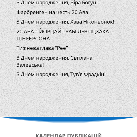
З Днем народження, Віра Богун!
Фарбренген на честь 20 Ава
З Днем народження, Хава Ніконьонок!
20 АВА – ЙОРЦАЙТ РАБІ ЛЕВІ-ІЦХАКА
ШНЕЄРСОНА
Тижнева глава “Рее”
З Днем народження, Світлана
Залевська!
З Днем народження, Тув’я Фрадкін!
КАЛЕНДАР
ПУБЛІКАЦІЙ