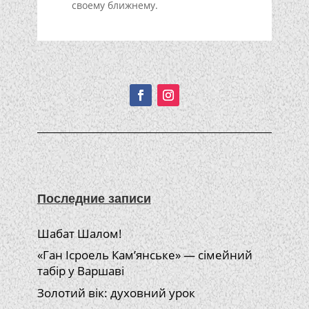
своему ближнему.
Подписывайтесь!
Последние записи
Шабат Шалом!
«Ган Ісроель Кам’янське» — сімейний
табір у Варшаві
Золотий вік: духовний урок