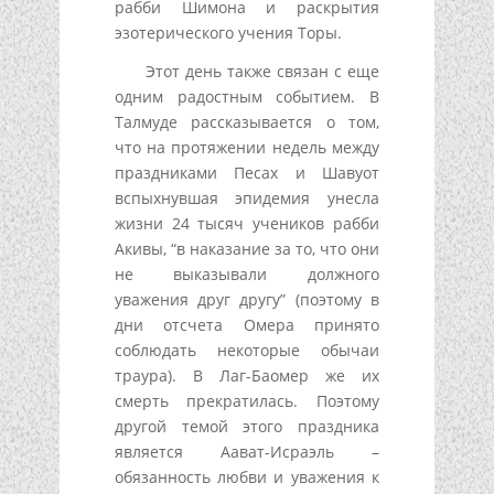
рабби Шимона и раскрытия
эзотерического учения Торы.
Этот день также связан с еще
одним радостным событием. В
Талмуде рассказывается о том,
что на протяжении недель между
праздниками Песах и Шавуот
вспыхнувшая эпидемия унесла
жизни 24 тысяч учеников рабби
Акивы, “в наказание за то, что они
не выказывали должного
уважения друг другу” (поэтому в
дни отсчета Омера принято
соблюдать некоторые обычаи
траура). В Лаг-Баомер же их
смерть прекратилась. Поэтому
другой темой этого праздника
является Аават-Исраэль –
обязанность любви и уважения к