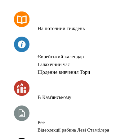
РОЗКЛАД МОЛИТОВ
На поточний тиждень
СЬОГОДНІ
Єврейський календар
Галахічний час
Щоденне вивчення Тори
ЧАС ЗАПАЛЮВАННЯ СВІЧОК
В Кам'янському
ТИЖНЕВА ГЛАВА ТОРИ
Рее
Відеолекції рабина Леві Стамблера