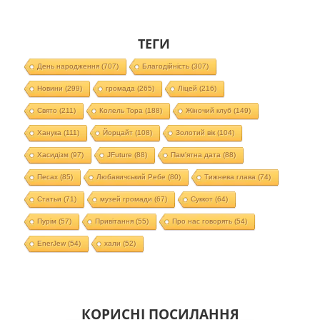
ТЕГИ
День народження
(707)
Благодійність
(307)
Новини
(299)
громада
(265)
Ліцей
(216)
Свято
(211)
Колель Тора
(188)
Жіночий клуб
(149)
Ханука
(111)
Йорцайт
(108)
Золотий вік
(104)
Хасидізм
(97)
JFuture
(88)
Пам'ятна дата
(88)
Песах
(85)
Любавичський Ребе
(80)
Тижнева глава
(74)
Статьи
(71)
музей громади
(67)
Суккот
(64)
Пурім
(57)
Привітання
(55)
Про нас говорять
(54)
EnerJew
(54)
хали
(52)
КОРИСНІ ПОСИЛАННЯ