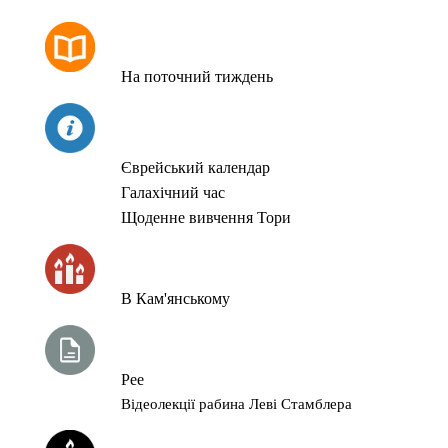
РОЗКЛАД МОЛИТОВ
На поточний тиждень
СЬОГОДНІ
Єврейський календар
Галахічний час
Щоденне вивчення Тори
ЧАС ЗАПАЛЮВАННЯ СВІЧОК
В Кам'янському
ТИЖНЕВА ГЛАВА ТОРИ
Рее
Відеолекції рабина Леві Стамблера
ЙОРЦАЙТИ У СЕРПНІ