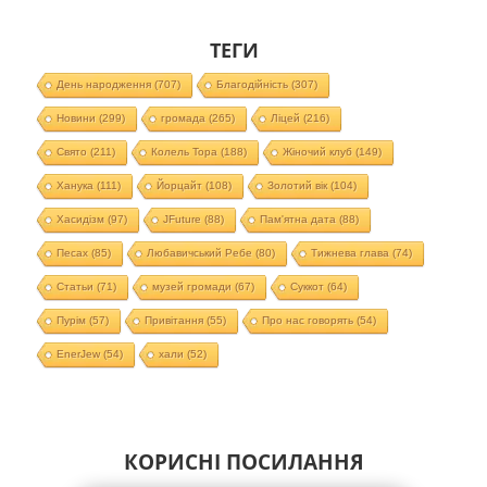
ТЕГИ
День народження
(707)
Благодійність
(307)
Новини
(299)
громада
(265)
Ліцей
(216)
Свято
(211)
Колель Тора
(188)
Жіночий клуб
(149)
Ханука
(111)
Йорцайт
(108)
Золотий вік
(104)
Хасидізм
(97)
JFuture
(88)
Пам'ятна дата
(88)
Песах
(85)
Любавичський Ребе
(80)
Тижнева глава
(74)
Статьи
(71)
музей громади
(67)
Суккот
(64)
Пурім
(57)
Привітання
(55)
Про нас говорять
(54)
EnerJew
(54)
хали
(52)
КОРИСНІ ПОСИЛАННЯ