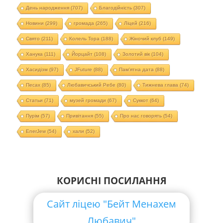
День народження
(707)
Благодійність
(307)
Новини
(299)
громада
(265)
Ліцей
(216)
Свято
(211)
Колель Тора
(188)
Жіночий клуб
(149)
Ханука
(111)
Йорцайт
(108)
Золотий вік
(104)
Хасидізм
(97)
JFuture
(88)
Пам'ятна дата
(88)
Песах
(85)
Любавичський Ребе
(80)
Тижнева глава
(74)
Статьи
(71)
музей громади
(67)
Суккот
(64)
Пурім
(57)
Привітання
(55)
Про нас говорять
(54)
EnerJew
(54)
хали
(52)
КОРИСНІ ПОСИЛАННЯ
Сайт ліцею "Бейт Менахем
Любавич"