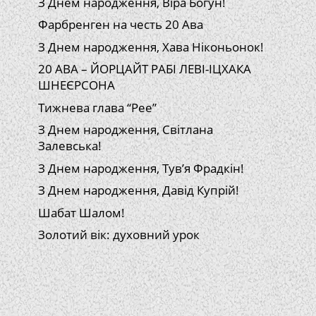
З Днем народження, Віра Богун!
Фарбренген на честь 20 Ава
З Днем народження, Хава Ніконьонок!
20 АВА – ЙОРЦАЙТ РАБІ ЛЕВІ-ІЦХАКА
ШНЕЄРСОНА
Тижнева глава “Рее”
З Днем народження, Світлана
Залевська!
З Днем народження, Тув’я Фрадкін!
З Днем народження, Давід Купрій!
Шабат Шалом!
Золотий вік: духовний урок